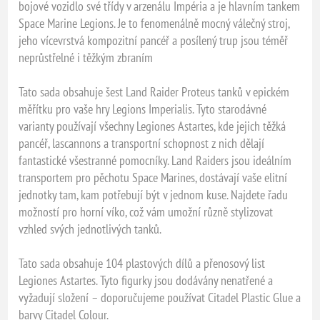
bojové vozidlo své třídy v arzenálu Impéria a je hlavním tankem
Space Marine Legions. Je to fenomenálně mocný válečný stroj,
jeho vícevrstvá kompozitní pancéř a posílený trup jsou téměř
neprůstřelné i těžkým zbraním
Tato sada obsahuje šest Land Raider Proteus tanků v epickém
měřítku pro vaše hry Legions Imperialis. Tyto starodávné
varianty používají všechny Legiones Astartes, kde jejich těžká
pancéř, lascannons a transportní schopnost z nich dělají
fantastické všestranné pomocníky. Land Raiders jsou ideálním
transportem pro pěchotu Space Marines, dostávají vaše elitní
jednotky tam, kam potřebují být v jednom kuse. Najdete řadu
možností pro horní víko, což vám umožní různě stylizovat
vzhled svých jednotlivých tanků.
Tato sada obsahuje 104 plastových dílů a přenosový list
Legiones Astartes. Tyto figurky jsou dodávány nenatřené a
vyžadují složení – doporučujeme používat Citadel Plastic Glue a
barvy Citadel Colour.