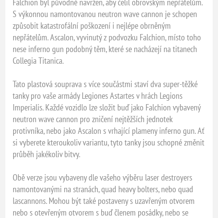
Falchion byl původně navržen, aby čelil obrovským nepřátelům.
S výkonnou namontovanou neutron wave cannon je schopen
způsobit katastrofální poškození i nejlépe obrněným
nepřátelům. Ascalon, vyvinutý z podvozku Falchion, místo toho
nese inferno gun podobný těm, které se nacházejí na titanech
Collegia Titanica.
Tato plastová souprava s více součástmi staví dva super-těžké
tanky pro vaše armády Legiones Astartes v hrách Legions
Imperialis. Každé vozidlo lze složit buď jako Falchion vybavený
neutron wave cannon pro zničení nejtěžších jednotek
protivníka, nebo jako Ascalon s vrhající plameny inferno gun. Ať
si vyberete kteroukoliv variantu, tyto tanky jsou schopné změnit
průběh jakékoliv bitvy.
Obě verze jsou vybaveny dle vašeho výběru laser destroyers
namontovanými na stranách, quad heavy bolters, nebo quad
lascannons. Mohou být také postaveny s uzavřeným otvorem
nebo s otevřeným otvorem s buď členem posádky, nebo se