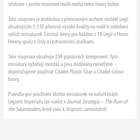
střelcem s pintle-mounted multi-melta nebo heavy bolter.
Tato souprava je dodávána s přenosovým archem vozidel Legií
obsahujícím 1 130 přenosů vysoké kvality na vodě k ozdobení
vašich miniaturek. Existují ikony pro každou z 18 Legií v Horus
Heresy spolu s čísly a čestnostními značkami.
Tato souprava obsahuje 104 plastových komponent. Tyto
miniatury vyžadují montáž a jsou dodávány nenatřené –
doporučujeme používat Citadel Plastic Glue a Citadel Colour
barvy.
Pravidla pro používání těchto miniaturek ve vašich hrách
Legions Imperialis lze nalézt v
Journal Strategia – The Ruin of
the Salamanders
, které jsou k dispozici samostatně.