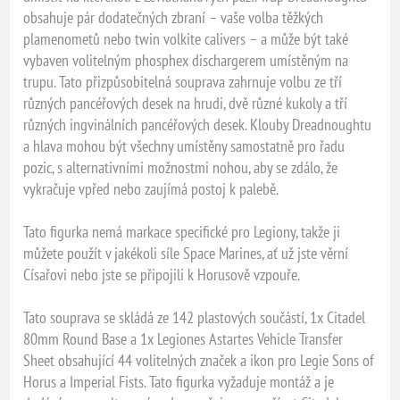
obsahuje pár dodatečných zbraní – vaše volba těžkých
plamenometů nebo twin volkite calivers – a může být také
vybaven volitelným phosphex dischargerem umístěným na
trupu. Tato přizpůsobitelná souprava zahrnuje volbu ze tří
různých pancéřových desek na hrudi, dvě různé kukoly a tří
různých ingvinálních pancéřových desek. Klouby Dreadnoughtu
a hlava mohou být všechny umístěny samostatně pro řadu
pozic, s alternativními možnostmi nohou, aby se zdálo, že
vykračuje vpřed nebo zaujímá postoj k palebě.
Tato figurka nemá markace specifické pro Legiony, takže ji
můžete použít v jakékoli síle Space Marines, ať už jste věrní
Císařovi nebo jste se připojili k Horusově vzpouře.
Tato souprava se skládá ze 142 plastových součástí, 1x Citadel
80mm Round Base a 1x Legiones Astartes Vehicle Transfer
Sheet obsahující 44 volitelných značek a ikon pro Legie Sons of
Horus a Imperial Fists. Tato figurka vyžaduje montáž a je