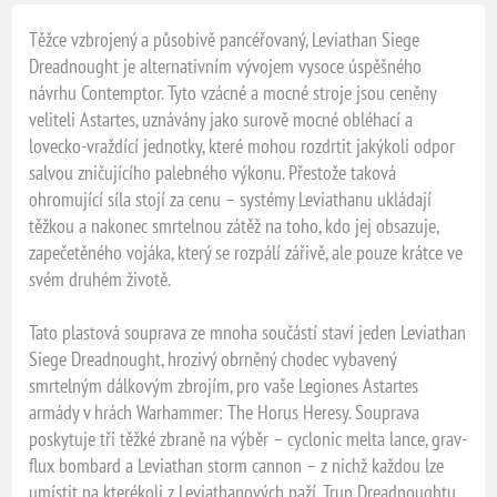
Těžce vzbrojený a působivě pancéřovaný, Leviathan Siege
Dreadnought je alternativním vývojem vysoce úspěšného
návrhu Contemptor. Tyto vzácné a mocné stroje jsou ceněny
veliteli Astartes, uznávány jako surově mocné obléhací a
lovecko-vraždící jednotky, které mohou rozdrtit jakýkoli odpor
salvou zničujícího palebného výkonu. Přestože taková
ohromující síla stojí za cenu – systémy Leviathanu ukládají
těžkou a nakonec smrtelnou zátěž na toho, kdo jej obsazuje,
zapečetěného vojáka, který se rozpálí zářivě, ale pouze krátce ve
svém druhém životě.
Tato plastová souprava ze mnoha součástí staví jeden Leviathan
Siege Dreadnought, hrozivý obrněný chodec vybavený
smrtelným dálkovým zbrojím, pro vaše Legiones Astartes
armády v hrách Warhammer: The Horus Heresy. Souprava
poskytuje tři těžké zbraně na výběr – cyclonic melta lance, grav-
flux bombard a Leviathan storm cannon – z nichž každou lze
umístit na kterékoli z Leviathanových paží. Trup Dreadnoughtu