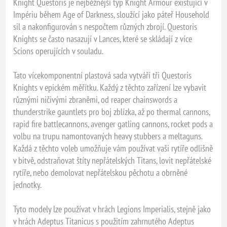
Knight Questoris je nejběžnější typ Knight Armour existující v
Impériu během Age of Darkness, sloužící jako páteř Household
sil a nakonfigurován s nespočtem různých zbrojí. Questoris
Knights se často nasazují v Lances, které se skládají z více
Scions operujících v souladu.
Tato vícekomponentní plastová sada vytváří tři Questoris
Knights v epickém měřítku. Každý z těchto zařízení lze vybavit
různými ničivými zbraněmi, od reaper chainswords a
thunderstrike gauntlets pro boj zblízka, až po thermal cannons,
rapid fire battlecannons, avenger gatling cannons, rocket pods a
volbu na trupu namontovaných heavy stubbers a meltaguns.
Každá z těchto voleb umožňuje vám používat vaši rytíře odlišně
v bitvě, odstraňovat štíty nepřátelských Titans, lovit nepřátelské
rytíře, nebo demolovat nepřátelskou pěchotu a obrněné
jednotky.
Tyto modely lze používat v hrách Legions Imperialis, stejně jako
v hrách Adeptus Titanicus s použitím zahrnutého Adeptus