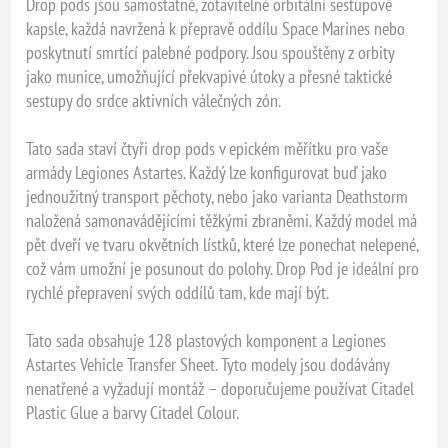
Drop pods jsou samostatné, zotavitelné orbitální sestupové
kapsle, každá navržená k přepravě oddílu Space Marines nebo
poskytnutí smrtící palebné podpory. Jsou spouštěny z orbity
jako munice, umožňující překvapivé útoky a přesné taktické
sestupy do srdce aktivních válečných zón.
Tato sada staví čtyři drop pods v epickém měřítku pro vaše
armády Legiones Astartes. Každý lze konfigurovat buď jako
jednoužitný transport pěchoty, nebo jako varianta Deathstorm
naložená samonavádějícími těžkými zbraněmi. Každý model má
pět dveří ve tvaru okvětních lístků, které lze ponechat nelepené,
což vám umožní je posunout do polohy. Drop Pod je ideální pro
rychlé přepravení svých oddílů tam, kde mají být.
Tato sada obsahuje 128 plastových komponent a Legiones
Astartes Vehicle Transfer Sheet. Tyto modely jsou dodávány
nenatřené a vyžadují montáž – doporučujeme používat Citadel
Plastic Glue a barvy Citadel Colour.