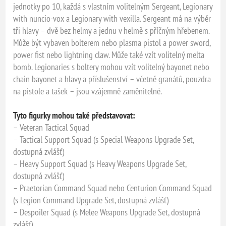
jednotky po 10, každá s vlastním volitelným Sergeant, Legionary
with nuncio-vox a Legionary with vexilla. Sergeant má na výběr
tři hlavy – dvě bez helmy a jednu v helmě s příčným hřebenem.
Může být vybaven bolterem nebo plasma pistol a power sword,
power fist nebo lightning claw. Může také vzít volitelný melta
bomb. Legionaries s boltery mohou vzít volitelný bayonet nebo
chain bayonet a hlavy a příslušenství – včetně granátů, pouzdra
na pistole a tašek – jsou vzájemně zaměnitelné.
Tyto figurky mohou také představovat:
– Veteran Tactical Squad
– Tactical Support Squad (s Special Weapons Upgrade Set,
dostupná zvlášť)
– Heavy Support Squad (s Heavy Weapons Upgrade Set,
dostupná zvlášť)
– Praetorian Command Squad nebo Centurion Command Squad
(s Legion Command Upgrade Set, dostupná zvlášť)
– Despoiler Squad (s Melee Weapons Upgrade Set, dostupná
zvlášť)