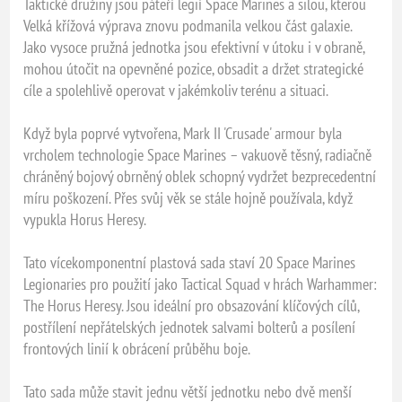
Taktické družiny jsou páteří legií Space Marines a silou, kterou
Velká křížová výprava znovu podmanila velkou část galaxie.
Jako vysoce pružná jednotka jsou efektivní v útoku i v obraně,
mohou útočit na opevněné pozice, obsadit a držet strategické
cíle a spolehlivě operovat v jakémkoliv terénu a situaci.
Když byla poprvé vytvořena, Mark II 'Crusade' armour byla
vrcholem technologie Space Marines – vakuově těsný, radiačně
chráněný bojový obrněný oblek schopný vydržet bezprecedentní
míru poškození. Přes svůj věk se stále hojně používala, když
vypukla Horus Heresy.
Tato vícekomponentní plastová sada staví 20 Space Marines
Legionaries pro použití jako Tactical Squad v hrách Warhammer:
The Horus Heresy. Jsou ideální pro obsazování klíčových cílů,
postřílení nepřátelských jednotek salvami bolterů a posílení
frontových linií k obrácení průběhu boje.
Tato sada může stavit jednu větší jednotku nebo dvě menší