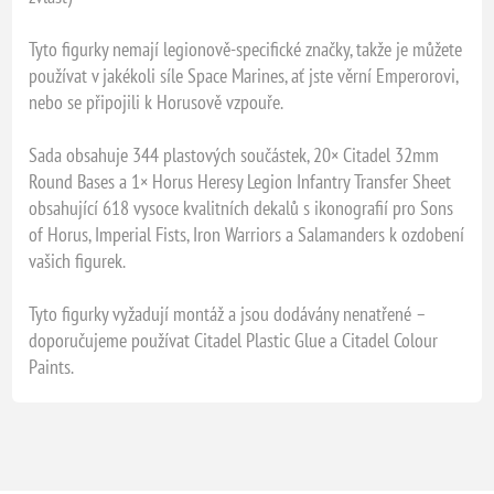
Tyto figurky nemají legionově-specifické značky, takže je můžete
používat v jakékoli síle Space Marines, ať jste věrní Emperorovi,
nebo se připojili k Horusově vzpouře.
Sada obsahuje 344 plastových součástek, 20× Citadel 32mm
Round Bases a 1× Horus Heresy Legion Infantry Transfer Sheet
obsahující 618 vysoce kvalitních dekalů s ikonografií pro Sons
of Horus, Imperial Fists, Iron Warriors a Salamanders k ozdobení
vašich figurek.
Tyto figurky vyžadují montáž a jsou dodávány nenatřené –
doporučujeme používat Citadel Plastic Glue a Citadel Colour
Paints.