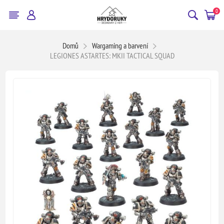
0
Domů
Wargaming a barvení
LEGIONES ASTARTES: MKII TACTICAL SQUAD