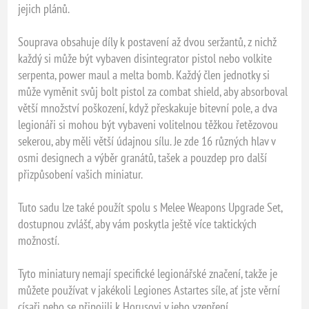
jejich plánů.
Souprava obsahuje díly k postavení až dvou seržantů, z nichž
každý si může být vybaven disintegrator pistol nebo volkite
serpenta, power maul a melta bomb. Každý člen jednotky si
může vyměnit svůj bolt pistol za combat shield, aby absorboval
větší množství poškození, když přeskakuje bitevní pole, a dva
legionáři si mohou být vybaveni volitelnou těžkou řetězovou
sekerou, aby měli větší údajnou sílu. Je zde 16 různých hlav v
osmi designech a výběr granátů, tašek a pouzdер pro další
přizpůsobení vašich miniatur.
Tuto sadu lze také použít spolu s Melee Weapons Upgrade Set,
dostupnou zvlášť, aby vám poskytla ještě více taktických
možností.
Tyto miniatury nemají specifické legionářské značení, takže je
můžete používat v jakékoli Legiones Astartes síle, ať jste věrní
císaři nebo se připojili k Horusovi v jeho vzepření.