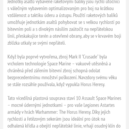
Jednotky asaltů vybavené raketovými balíky jsou rychlí útočníci
s válečným vybavením optimalizovaným pro boj na krátkou
vzdálenost a taktiku úderu a ústupu. Použití raketových balíků
umožňuje jednotkám asaltů pohybovat se s velkou rychlostí po
bitevním poli a s divokým násilím zaútočit na nepřátelskou
linii, přeskakujíce terén a otevřené obrany, aby se v krvavém boji
zblízka utkaly se svými nepřáteli.
Když byla poprvé vytvořena, zbroj Mark II "Crusade" byla
vrcholem technologie Space Marine – vakuově utěsněná a
chráněná před zářením bitevní zbroj schopná odolat
bezprecedentnímu množství poškození. Navzdory svému věku
se stále rozsáhle používala, když vypukla Horus Heresy.
Tato vícedílná plastová souprava staví 10 Assault Space Marines
– mocné údernými jednotkami – pro vaše Legiones Astartes
armády v hrách Warhammer: The Horus Heresy. Díky jejich
rychlosti a řetězovým sekerám jsou ideální pro útok na
odhalená křídla a obejití nepřátelské linie, vrhají osudný klín do