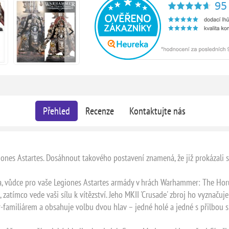
Přehled
Recenze
Kontaktujte nás
iones Astartes. Dosáhnout takového postavení znamená, že již prokázali 
, vůdce pro vaše Legiones Astartes armády v hrách Warhammer: The Horus
m, zatímco vede vaši sílu k vítězství. Jeho MKII 'Crusade' zbroj ho vyznač
-familiárem a obsahuje volbu dvou hlav – jedné holé a jedné s přilbou 