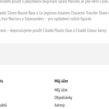
 můžete použít v jakýchkoliv skupinách Space Marines, ať jste věrni Císaři
adel 32mm Round Base a 1x Legiones Astartes Character Transfer Sheet o
s, Iron Warriors a Salamanders – pro vyzdobení vašich figurek.
ná – doporučujeme použít Citadel Plastic Glue a Citadel Colour barvy.
is
Můj účet
Můj účet
Objednávky
duktů
Adresy