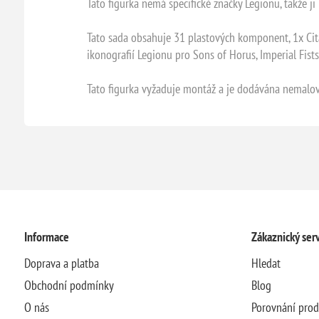
Tato figurka nemá specifické značky Legionu, takže ji
Tato sada obsahuje 31 plastových komponent, 1x Cit
ikonografií Legionu pro Sons of Horus, Imperial Fist
Tato figurka vyžaduje montáž a je dodávána nemalova
Informace
Zákaznický serv
Doprava a platba
Hledat
Obchodní podmínky
Blog
O nás
Porovnání pro