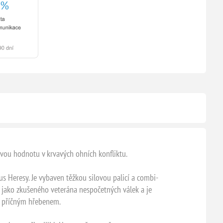
svou hodnotu v krvavých ohních konfliktu.
 Heresy. Je vybaven těžkou silovou palicí a combi-
uje jako zkušeného veterána nespočetných válek a je
s příčným hřebenem.