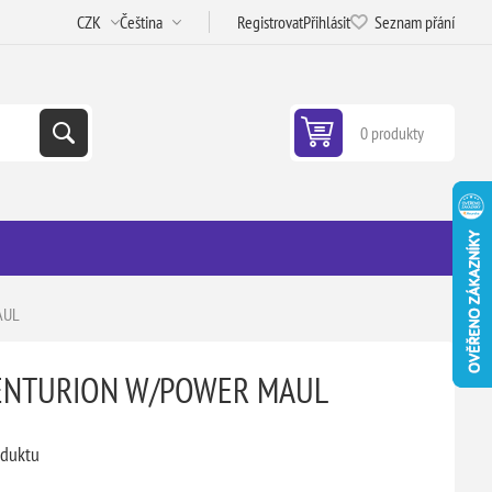
Registrovat
Přihlásit
Seznam přání
0 produkty
AUL
CENTURION W/POWER MAUL
oduktu