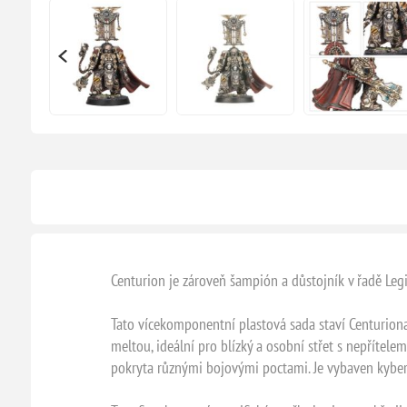
Centurion je zároveň šampión a důstojník v řadě Leg
Tato vícekomponentní plastová sada staví Centuriona
meltou, ideální pro blízký a osobní střet s nepřítele
pokryta různými bojovými poctami. Je vybaven kyber