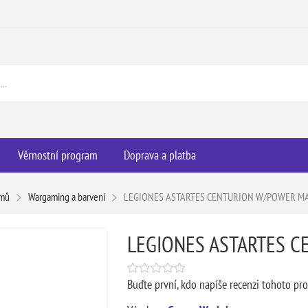
Věrnostní program
Doprava a platba
mů
Wargaming a barvení
LEGIONES ASTARTES CENTURION W/POWER M
LEGIONES ASTARTES 
Buďte první, kdo napíše recenzi tohoto pr