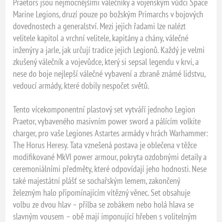
Praetors jsou nejmocnějšími válečníky a vojenským vůdci Space
Marine Legions, druzí pouze po božským Primarchs v bojových
dovednostech a generalství. Mezi jejich řadami lze nalézt
velitele kapitol a vrchní velitele, kapitány a chány, válečné
inženýry a jarle, jak určují tradice jejich Legionů. Každý je velmi
zkušený válečník a vojevůdce, který si sepsal legendu v krvi, a
nese do boje nejlepší válečné vybavení a zbraně známé lidstvu,
vedoucí armády, které dobily nespočet světů.
Tento vícekomponentní plastový set vytváří jednoho Legion
Praetor, vybaveného masivním power sword a pálícím volkite
charger, pro vaše Legiones Astartes armády v hrách Warhammer:
The Horus Heresy. Tata vznešená postava je oblečena v těžce
modifikované MkVI power armour, pokryta ozdobnými detaily a
ceremoniálními předměty, které odpovídají jeho hodnosti. Nese
také majestátní plášť se sochařským lemem, zakončený
železným halo připomínajícím vítězný věnec. Set obsahuje
volbu ze dvou hlav – přilba se zobákem nebo holá hlava se
slavným vousem – obě mají imponující hřeben s volitelným