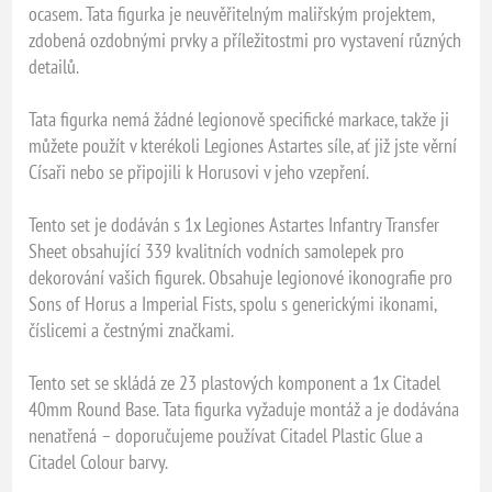
ocasem. Tata figurka je neuvěřitelným maliřským projektem,
zdobená ozdobnými prvky a příležitostmi pro vystavení různých
detailů.
Tata figurka nemá žádné legionově specifické markace, takže ji
můžete použít v kterékoli Legiones Astartes síle, ať již jste věrní
Císaři nebo se připojili k Horusovi v jeho vzepření.
Tento set je dodáván s 1x Legiones Astartes Infantry Transfer
Sheet obsahující 339 kvalitních vodních samolepek pro
dekorování vašich figurek. Obsahuje legionové ikonografie pro
Sons of Horus a Imperial Fists, spolu s generickými ikonami,
číslicemi a čestnými značkami.
Tento set se skládá ze 23 plastových komponent a 1x Citadel
40mm Round Base. Tata figurka vyžaduje montáž a je dodávána
nenatřená – doporučujeme používat Citadel Plastic Glue a
Citadel Colour barvy.