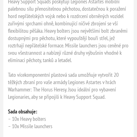
Heavy Support Squads poskytují Legiones Astartes mobilní
palebnou sílu přenositelnou pěchotou, dostatečnou k poražení
hord nepřátelských vojsk nebo k rozdrcení obrněných vozidel
zuřivými sprchami ohně, kombinující ničivé zbrojení se vší
flexibilitou pěšáka. Heavy bolters jsou největšími bolt zbraněmi
dostupnými pro pěchotu, které vypouštějí bouři střel, jež
roztrhají nepřátelské formace. Missile launchers jsou ceněné pro
svou všestrannost a nabízejí různé druhy výbušnin vhodné k
eliminaci pěchoty, tanků a letadel.
Tato vícekomponentní plastová sada umožňuje vytvořit 20
těžkých zbraní pro vaše armády Legiones Astartes v hrách
Warhammer: The Horus Heresy. Jsou ideální pro vybavení
Legionaries, aby se připojili k Heavy Support Squad.
Sada obsahuje:
– 10x Heavy bolters
– 10x Missile launchers