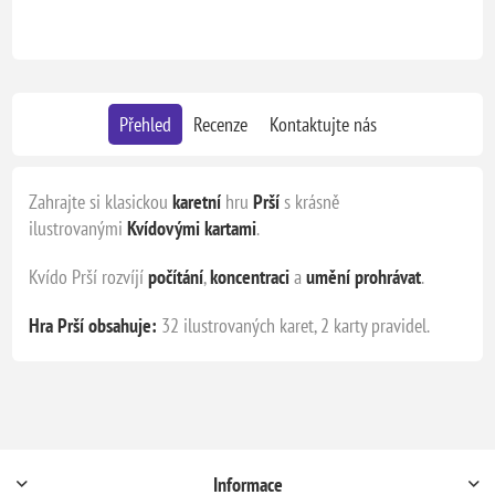
Přehled
Recenze
Kontaktujte nás
Zahrajte si klasickou
karetní
hru
Prší
s krásně
ilustrovanými
Kvídovými kartami
.
Kvído Prší rozvíjí
počítání
,
koncentraci
a
umění prohrávat
.
Hra Prší obsahuje:
32 ilustrovaných karet, 2 karty pravidel.
Informace