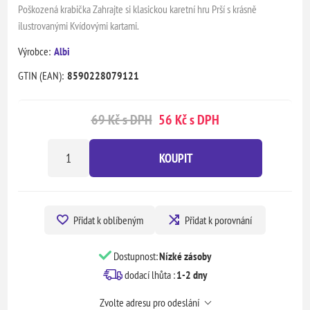
Poškozená krabička Zahrajte si klasickou karetní hru Prší s krásně
ilustrovanými Kvídovými kartami.
Výrobce:
Albi
GTIN (EAN):
8590228079121
69 Kč s DPH
56 Kč s DPH
KOUPIT
Přidat k oblíbeným
Přidat k porovnání
Dostupnost:
Nízké zásoby
dodací lhůta :
1-2 dny
Zvolte adresu pro odeslání