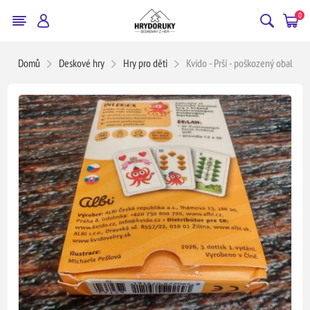
0
Domů
Deskové hry
Hry pro děti
Kvído - Prší - poškozený obal