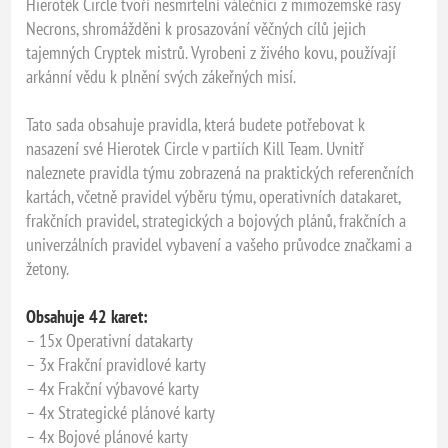
Hierotek Circle tvoří nesmrtelní válečníci z mimozemské rasy
Necrons, shromážděni k prosazování věčných cílů jejich
tajemných Cryptek mistrů. Vyrobeni z živého kovu, používají
arkánní vědu k plnění svých zákeřných misí.
Tato sada obsahuje pravidla, která budete potřebovat k
nasazení své Hierotek Circle v partiích Kill Team. Uvnitř
naleznete pravidla týmu zobrazená na praktických referenčních
kartách, včetně pravidel výběru týmu, operativních datakaret,
frakčních pravidel, strategických a bojových plánů, frakčních a
univerzálních pravidel vybavení a vašeho průvodce značkami a
žetony.
Obsahuje 42 karet:
– 15x Operativní datakarty
– 3x Frakční pravidlové karty
– 4x Frakční výbavové karty
– 4x Strategické plánové karty
– 4x Bojové plánové karty