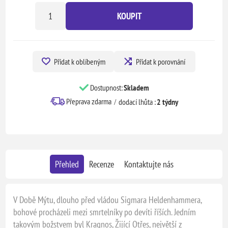
KOUPIT
Přidat k oblíbeným
Přidat k porovnání
Dostupnost:
Skladem
Přeprava zdarma
dodací lhůta :
2 týdny
Přehled
Recenze
Kontaktujte nás
V Době Mýtu, dlouho před vládou Sigmara Heldenhammera,
bohové procházeli mezi smrtelníky po devíti říších. Jedním
takovým božstvem byl Kragnos, Žijící Otřes, největší z