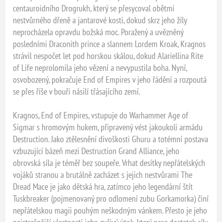
centauroidního Drogrukh, který se přesycoval obětmi
nestvůrného dřeně a jantarové kosti, dokud skrz jeho žíly
neprocházela opravdu božská moc. Poražený a uvězněný
posledními Draconith prince a slannem Lordem Kroak, Kragnos
strávil nespočet let pod horskou skálou, dokud Alariellina Rite
of Life neprolomila jeho vězení a nevypustila boha. Nyní,
osvobozený, pokračuje End of Empires v jeho řádění a rozpoutá
se přes říše v bouři násilí třásajícího zemí.
Kragnos, End of Empires, vstupuje do Warhammer Age of
Sigmar s hromovým hukem, připravený vést jakoukoli armádu
Destruction. Jako ztělesnění divoškosti Ghuru a totémní postava
vzbuzující bázeň mezi Destruction Grand Alliance, jeho
obrovská síla je téměř bez soupeře. Vrhat desítky nepřátelských
vojáků stranou a brutálně zacházet s jejich nestvůrami The
Dread Mace je jako dětská hra, zatímco jeho legendární štít
Tuskbreaker (pojmenovaný pro odlomení zubu Gorkamorka) činí
nepřátelskou magii pouhým neškodným vánkem. Přesto je jeho