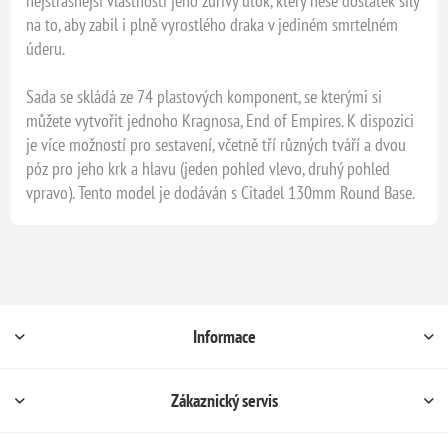
nejstrašnější vlastností jeho zuřivý útok, který nese dostatek síly
na to, aby zabil i plně vyrostlého draka v jediném smrtelném
úderu.
Sada se skládá ze 74 plastových komponent, se kterými si
můžete vytvořit jednoho Kragnosa, End of Empires. K dispozici
je více možností pro sestavení, včetně tří různých tváří a dvou
póz pro jeho krk a hlavu (jeden pohled vlevo, druhý pohled
vpravo). Tento model je dodáván s Citadel 130mm Round Base.
Informace
Zákaznický servis