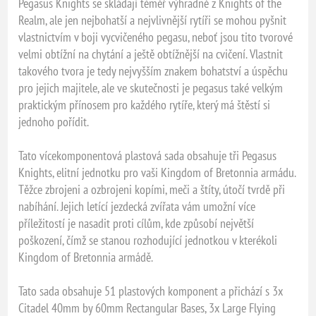
Pegasus Knights se skládají téměř výhradně z Knights of the
Realm, ale jen nejbohatší a nejvlivnější rytíři se mohou pyšnit
vlastnictvím v boji vycvičeného pegasu, neboť jsou tito tvorové
velmi obtížní na chytání a ještě obtížnější na cvičení. Vlastnit
takového tvora je tedy nejvyšším znakem bohatství a úspěchu
pro jejich majitele, ale ve skutečnosti je pegasus také velkým
praktickým přínosem pro každého rytíře, který má štěstí si
jednoho pořídit.
Tato vícekomponentová plastová sada obsahuje tři Pegasus
Knights, elitní jednotku pro vaši Kingdom of Bretonnia armádu.
Těžce zbrojeni a ozbrojeni kopími, meči a štíty, útočí tvrdě při
nabíhání. Jejich letící jezdecká zvířata vám umožní více
příležitostí je nasadit proti cílům, kde způsobí největší
poškození, čímž se stanou rozhodující jednotkou v kterékoli
Kingdom of Bretonnia armádě.
Tato sada obsahuje 51 plastových komponent a přichází s 3x
Citadel 40mm by 60mm Rectangular Bases, 3x Large Flying