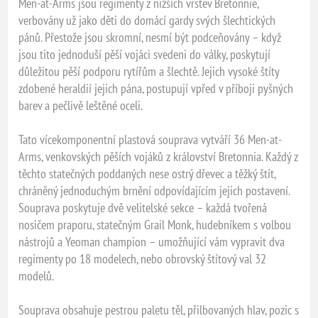
Men-at-Arms jsou regimenty z nižších vrstev Bretonnie,
verbovány už jako děti do domácí gardy svých šlechtických
pánů. Přestože jsou skromní, nesmí být podceňovány – když
jsou tito jednoduší pěší vojáci svedeni do války, poskytují
důležitou pěší podporu rytířům a šlechtě. Jejich vysoké štíty
zdobené heraldií jejich pána, postupují vpřed v příboji pyšných
barev a pečlivě leštěné oceli.
Tato vícekomponentní plastová souprava vytváří 36 Men-at-
Arms, venkovských pěších vojáků z království Bretonnia. Každý z
těchto statečných poddaných nese ostrý dřevec a těžký štít,
chráněný jednoduchým brnění odpovídajícím jejich postavení.
Souprava poskytuje dvě velitelské sekce – každá tvořená
nosičem praporu, statečným Grail Monk, hudebníkem s volbou
nástrojů a Yeoman champion – umožňující vám vypravit dva
regimenty po 18 modelech, nebo obrovský štítový val 32
modelů.
Souprava obsahuje pestrou paletu těl, přilbovaných hlav, pozic s