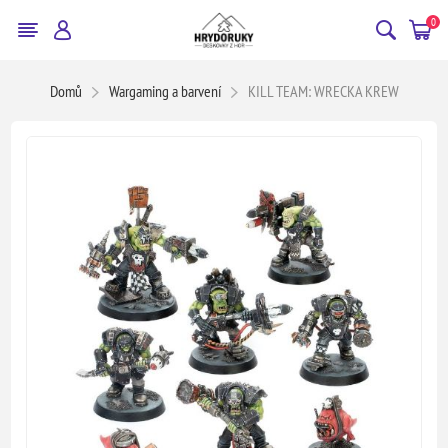
0
Domů
Wargaming a barvení
KILL TEAM: WRECKA KREW