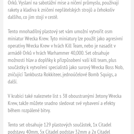
Orků. Vyslaní na sabotážní mise a ničení průmyslu, používají
rakety a kladiva k zničení nepřátelských strojů a čehokoliv
dalšího, co jim stojí v cestě.
Tento mnohadílný plastový set vám umožní vytvořit osm
miniatur Wrecka Krew. Tyto miniatury lze použít jako agresivní
operativy Wrecka Krew v hrách Kill Team, nebo je nasadit v
armádě Orků v hrách Warhammer 40,000. Set obsahuje
možnosti hlav a doplňky k přizpůsobení vaší kill team, plus
součástky k vytvoření specialistů jako surový Wrecka Boss Nob,
zničující Tankbusta Rokkiteer, jednoúčelové Bomb Squigs, a
další.
V krabici také naleznete list s 38 oboustranými žetony Wrecka
Krew, takže můžete snadno sledovat své vybavení a efekty
během rozpálené bitvy.
Tento set obsahuje 129 plastových součástek, 1x Citadel
podstavu 40mm, 5x Citadel podstav 32mm a 2x Citadel