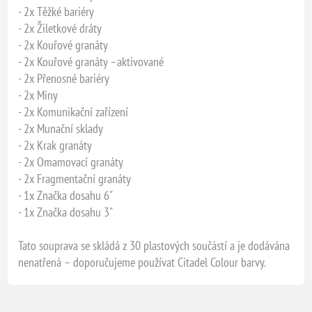
- 2x Těžké bariéry
- 2x Žiletkové dráty
- 2x Kouřové granáty
- 2x Kouřové granáty –aktivované
- 2x Přenosné bariéry
- 2x Miny
- 2x Komunikační zařízení
- 2x Munační sklady
- 2x Krak granáty
- 2x Omamovací granáty
- 2x Fragmentační granáty
- 1x Značka dosahu 6"
- 1x Značka dosahu 3"
Tato souprava se skládá z 30 plastových součástí a je dodávána
nenatřená – doporučujeme používat Citadel Colour barvy.