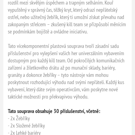
rozdíl mezi skvělým úspěchem a trapným selháním. Kouř
vypuštěný v správný čas, těžký kryt, který odrazí nepřátelský
ostřel, nebo užitečný žebřík, který ti umožní získat převahu nad
zakopaným střelcem – zkušený kill team se přizpůsobí měnícím
se podmínkám bojiště a ovládne iniciativu.
Tato vícekomponentní plastová souprava tvoří zásadní sadu
příslušenství pro vylepšení vašich her univerzálním vybavením
dostupným pro každý kill team. Od pokročilých komunikačních
zařízení a žiletkového drátu až po munační sklady, bariéry,
granáty a dokonce žebříky – tyto nástroje vám mohou
poskytnout rozhodující výhodu nad svými nepřáteli. Každý kus
vybavení, který dáte svým operativcům, vám poskytne nové
taktické možnosti pro překvapivou výhodu.
Tato souprava obsahuje 30 příslušenství, včetně:
- 2x Žebříky
- 2x Složené žebříky
- 2x Lehké bariéry