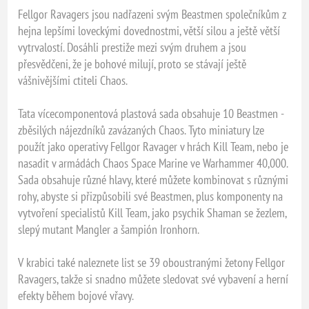
Fellgor Ravagers jsou nadřazeni svým Beastmen společníkům z
hejna lepšími loveckými dovednostmi, větší silou a ještě větší
vytrvalostí. Dosáhli prestiže mezi svým druhem a jsou
přesvědčeni, že je bohové milují, proto se stávají ještě
vášnivějšími ctiteli Chaos.
Tata vícecomponentová plastová sada obsahuje 10 Beastmen -
zběsilých nájezdníků zavázaných Chaos. Tyto miniatury lze
použít jako operativy Fellgor Ravager v hrách Kill Team, nebo je
nasadit v armádách Chaos Space Marine ve Warhammer 40,000.
Sada obsahuje různé hlavy, které můžete kombinovat s různými
rohy, abyste si přizpůsobili své Beastmen, plus komponenty na
vytvoření specialistů Kill Team, jako psychik Shaman se žezlem,
slepý mutant Mangler a šampión Ironhorn.
V krabici také naleznete list se 39 oboustranými žetony Fellgor
Ravagers, takže si snadno můžete sledovat své vybavení a herní
efekty během bojové vřavy.