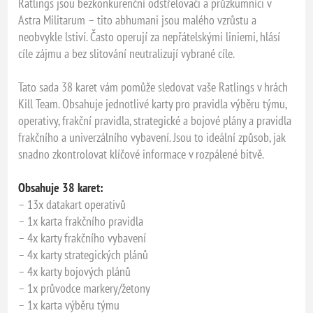
Ratlings jsou bezkonkurenční odstřelovači a průzkumníci v
Astra Militarum – tito abhumani jsou malého vzrůstu a
neobvykle lstiví. Často operují za nepřátelskými liniemi, hlásí
cíle zájmu a bez slitování neutralizují vybrané cíle.
Tato sada 38 karet vám pomůže sledovat vaše Ratlings v hrách
Kill Team. Obsahuje jednotlivé karty pro pravidla výběru týmu,
operativy, frakční pravidla, strategické a bojové plány a pravidla
frakčního a univerzálního vybavení. Jsou to ideální způsob, jak
snadno zkontrolovat klíčové informace v rozpálené bitvě.
Obsahuje 38 karet:
– 13x datakart operativů
– 1x karta frakčního pravidla
– 4x karty frakčního vybavení
– 4x karty strategických plánů
– 4x karty bojových plánů
– 1x průvodce markery/žetony
– 1x karta výběru týmu