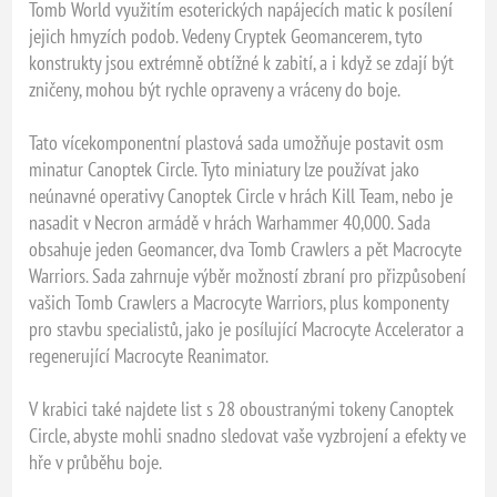
Tomb World využitím esoterických napájecích matic k posílení
jejich hmyzích podob. Vedeny Cryptek Geomancerem, tyto
konstrukty jsou extrémně obtížné k zabití, a i když se zdají být
zničeny, mohou být rychle opraveny a vráceny do boje.
Tato vícekomponentní plastová sada umožňuje postavit osm
minatur Canoptek Circle. Tyto miniatury lze používat jako
neúnavné operativy Canoptek Circle v hrách Kill Team, nebo je
nasadit v Necron armádě v hrách Warhammer 40,000. Sada
obsahuje jeden Geomancer, dva Tomb Crawlers a pět Macrocyte
Warriors. Sada zahrnuje výběr možností zbraní pro přizpůsobení
vašich Tomb Crawlers a Macrocyte Warriors, plus komponenty
pro stavbu specialistů, jako je posílující Macrocyte Accelerator a
regenerující Macrocyte Reanimator.
V krabici také najdete list s 28 oboustranými tokeny Canoptek
Circle, abyste mohli snadno sledovat vaše vyzbrojení a efekty ve
hře v průběhu boje.