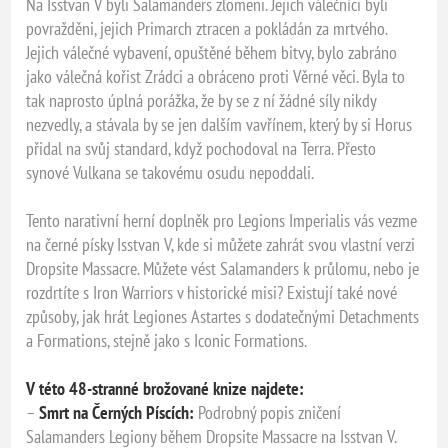
Na Isstvan V byli Salamanders zlomeni. Jejich válečníci byli
povražděni, jejich Primarch ztracen a pokládán za mrtvého.
Jejich válečné vybavení, opuštěné během bitvy, bylo zabráno
jako válečná kořist Zrádci a obráceno proti Věrné věci. Byla to
tak naprosto úplná porážka, že by se z ní žádné síly nikdy
nezvedly, a stávala by se jen dalším vavřínem, který by si Horus
přidal na svůj standard, když pochodoval na Terra. Přesto
synové Vulkana se takovému osudu nepoddali.
Tento narativní herní doplněk pro Legions Imperialis vás vezme
na černé písky Isstvan V, kde si můžete zahrát svou vlastní verzi
Dropsite Massacre. Můžete vést Salamanders k průlomu, nebo je
rozdrtíte s Iron Warriors v historické misi? Existují také nové
způsoby, jak hrát Legiones Astartes s dodatečnými Detachments
a Formations, stejně jako s Iconic Formations.
V této 48-stranné brožované knize najdete:
–
Smrt na Černých Píscích:
Podrobný popis zničení
Salamanders Legiony během Dropsite Massacre na Isstvan V.