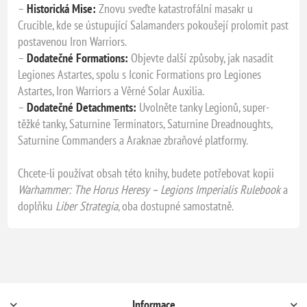
–
Historická Mise:
Znovu sveďte katastrofální masakr u
Crucible, kde se ústupující Salamanders pokoušejí prolomit past
postavenou Iron Warriors.
–
Dodatečné Formations:
Objevte další způsoby, jak nasadit
Legiones Astartes, spolu s Iconic Formations pro Legiones
Astartes, Iron Warriors a Věrné Solar Auxilia.
–
Dodatečné Detachments:
Uvolněte tanky Legionů, super-
těžké tanky, Saturnine Terminators, Saturnine Dreadnoughts,
Saturnine Commanders a Araknae zbraňové platformy.
Chcete-li používat obsah této knihy, budete potřebovat kopii
Warhammer: The Horus Heresy – Legions Imperialis Rulebook
a
doplňku
Liber Strategia
, oba dostupné samostatně.
Informace