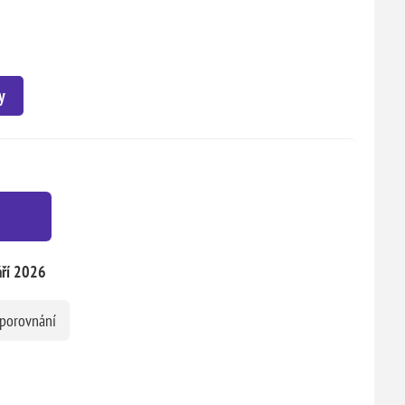
y
áří 2026
 porovnání