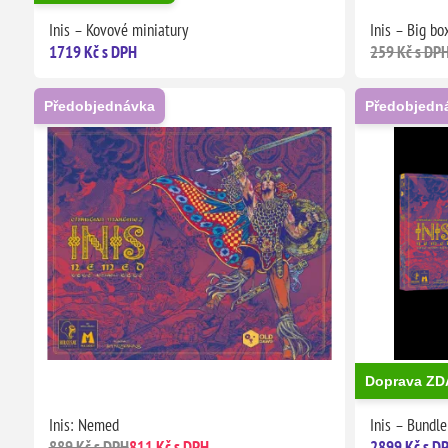
Inis – Kovové miniatury
Inis – Big bo
1719 Kč s DPH
259 Kč s DP
Předobjednávka
Předobjedn
Doprava Z
Inis: Nemed
Inis – Bundle
889 Kč s DPH
811 Kč s DPH
2899 Kč s D