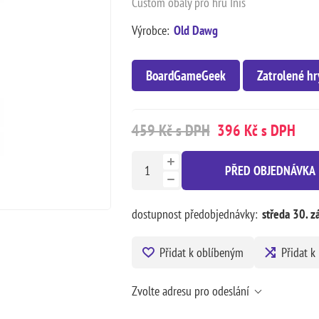
Custom obaly pro hru Inis
Výrobce:
Old Dawg
BoardGameGeek
Zatrolené hr
459 Kč s DPH
396 Kč s DPH
PŘED OBJEDNÁVKA
dostupnost předobjednávky:
středa 30. z
Přidat k oblíbeným
Přidat k
Zvolte adresu pro odeslání