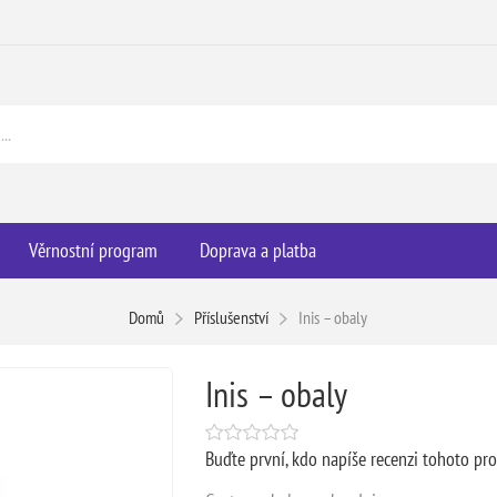
Věrnostní program
Doprava a platba
Domů
Příslušenství
Inis – obaly
Inis – obaly
Buďte první, kdo napíše recenzi tohoto pr