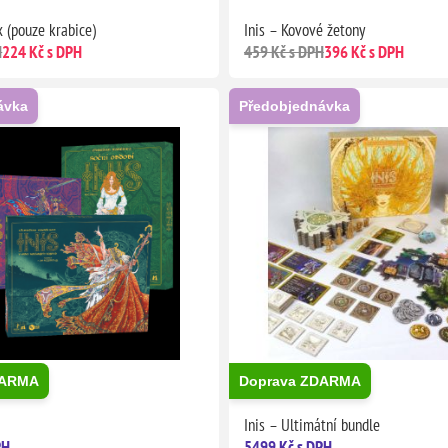
x (pouze krabice)
Inis – Kovové žetony
H
224 Kč s DPH
459 Kč s DPH
396 Kč s DPH
ávka
Předobjednávka
DARMA
Doprava ZDARMA
Inis – Ultimátní bundle
PH
5499 Kč s DPH