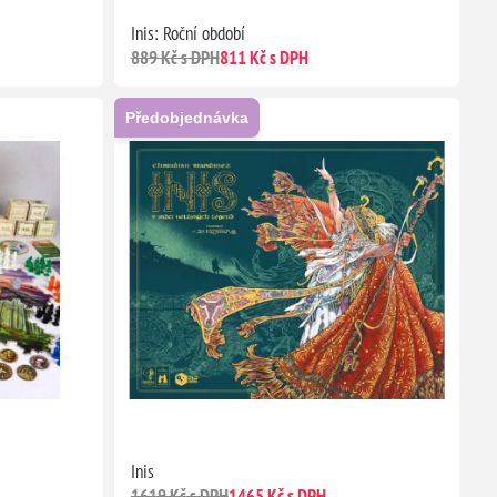
Inis: Roční období
889 Kč s DPH
811 Kč s DPH
Předobjednávka
Inis
1619 Kč s DPH
1465 Kč s DPH