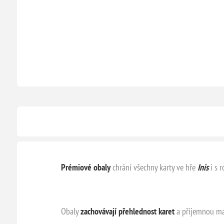
Prémiové obaly
chrání všechny karty ve hře
Inis
i s 
Obaly
zachovávají přehlednost karet
a příjemnou mani