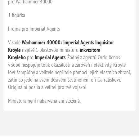
pro Warhammer 40000
1 figurka
hrdina pro Imperial Agents
V sadě
Warhammer 40000: Imperial Agents Inquisitor
Kroyle
najdeš 1 plastovou miniaturu
inkvizitora
Kroyleho
pro
Imperial Agents
. Žádný z agentů Ordo Xenos
v sobě nespojuje tolik okázalosti a zároveň i efektivity. Kroyle
loví šampióny a velitele nepřítele pomocí jejich vlastních zbraní,
zatímco jede na svém děsivém šestinohém oři Garraliskovi.
Originální posila a velitel pro tvé vojsko!
Miniatura není nabarvená ani složená.