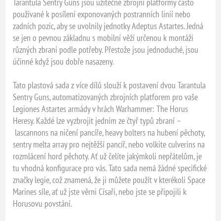
Tarantula Sentry Guns jsou užitečné zbrojní platformy často
používané k posílení exponovaných postranních linií nebo
zadních pozic, aby se uvolnily jednotky Adeptus Astartes. Jedná
se jen o pevnou základnu s mobilní věží určenou k montáži
různých zbraní podle potřeby. Přestože jsou jednoduché, jsou
účinné když jsou dobře nasazeny.
Tato plastová sada z více dílů slouží k postavení dvou Tarantula
Sentry Guns, automatizovaných zbrojních platforem pro vaše
Legiones Astartes armády v hrách Warhammer: The Horus
Heresy. Každé lze vyzbrojit jedním ze čtyř typů zbraní –
lascannons na ničení pancíře, heavy bolters na hubení pěchoty,
sentry melta array pro nejtěžší pancíř, nebo volkite culverins na
rozmlácení hord pěchoty. Ať už čelíte jakýmkoli nepřátelům, je
tu vhodná konfigurace pro vás. Tato sada nemá žádné specifické
značky legie, což znamená, že ji můžete použít v kterékoli Space
Marines síle, ať už jste věrni Císaři, nebo jste se připojili k
Horusovu povstání.