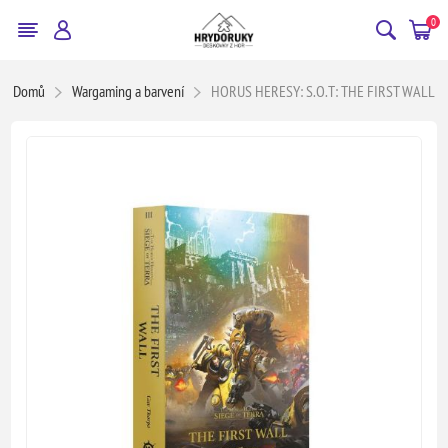
0
Domů
Wargaming a barvení
HORUS HERESY: S.O.T: THE FIRST WALL