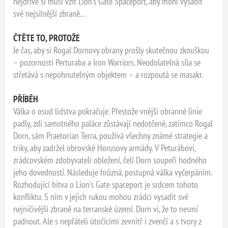
nejdříve si musí vzít Lion's Gate Spaceport, aby mohl vysadit
své nejsilnější zbraně…
ČTĚTE TO, PROTOŽE
Je čas, aby si Rogal Dornovy obrany prošly skutečnou zkouškou
– pozorností Perturaba a Iron Warriors. Neodolatelná síla se
střetává s nepohnutelným objektem – a rozpoutá se masakr.
PŘÍBĚH
Válka o osud lidstva pokračuje. Přestože vnější obranné linie
padly, zdi samotného paláce zůstávají nedotčené, zatímco Rogal
Dorn, sám Praetorian Terra, používá všechny známé strategie a
triky, aby zadržel obrovské Horusovy armády. V Peturábovi,
zrádcovském zdobyvateli obležení, čelí Dorn soupeři hodného
jeho dovedností. Následuje hrůzná, postupná válka vyčerpáním.
Rozhodující bitva o Lion's Gate spaceport je srdcem tohoto
konfliktu. S ním v jejich rukou mohou zrádci vysadit své
nejničivější zbraně na terranské území. Dorn ví, že to nesmí
padnout. Ale s nepřáteli útočícími zevnitř i zvenčí a s tvory z