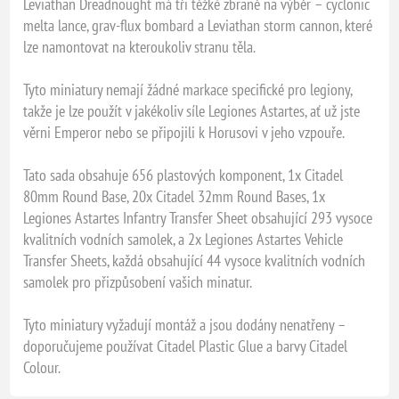
Leviathan Dreadnought má tři těžké zbraně na výběr – cyclonic
melta lance, grav-flux bombard a Leviathan storm cannon, které
lze namontovat na kteroukoliv stranu těla.
Tyto miniatury nemají žádné markace specifické pro legiony,
takže je lze použít v jakékoliv síle Legiones Astartes, ať už jste
věrni Emperor nebo se připojili k Horusovi v jeho vzpouře.
Tato sada obsahuje 656 plastových komponent, 1x Citadel
80mm Round Base, 20x Citadel 32mm Round Bases, 1x
Legiones Astartes Infantry Transfer Sheet obsahující 293 vysoce
kvalitních vodních samolek, a 2x Legiones Astartes Vehicle
Transfer Sheets, každá obsahující 44 vysoce kvalitních vodních
samolek pro přizpůsobení vašich minatur.
Tyto miniatury vyžadují montáž a jsou dodány nenatřeny –
doporučujeme používat Citadel Plastic Glue a barvy Citadel
Colour.