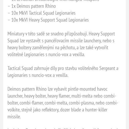
– 1x Deimos pattern Rhino
– 10x MkVI Tactical Squad Legionaries
– 10x MkVI Heavy Support Squad Legionaries
Miniatury v této sadě se snadno přizpůsobují. Heavy Support
Squad lze vystavět s pancéřovacím missile launchery, nebo s
heavy boltery zaměřenými na pěchotu, a lze také vytvořit
volitelné Legionaries s nuncio-vox a vexilla.
Tactical Squad zahrnuje díly pro stavbu volitelného Sergeant a
Legionaries s nuncio-vox a vexilla.
Deimos pattern Rhino lze vybavit pintle-mounted havoc
launcher, heavy bolter, heavy flamer, multi-melta nebo combi-
bolter, combi-flamer, combi-melta, combi-plasma, nebo combi-
volkite, stejně jako reflektory, dozer blade a hunter-killer
missile.