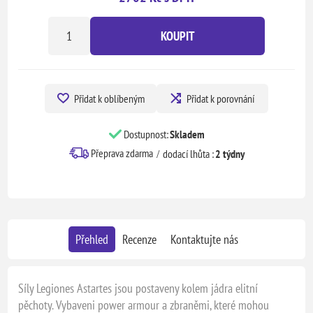
KOUPIT
Přidat k oblíbeným
Přidat k porovnání
Dostupnost:
Skladem
Přeprava zdarma
dodací lhůta :
2 týdny
Přehled
Recenze
Kontaktujte nás
Síly Legiones Astartes jsou postaveny kolem jádra elitní
pěchoty. Vybaveni power armour a zbraněmi, které mohou