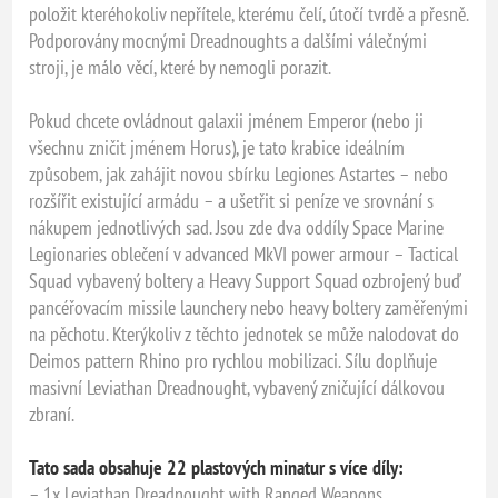
položit kteréhokoliv nepřítele, kterému čelí, útočí tvrdě a přesně.
Podporovány mocnými Dreadnoughts a dalšími válečnými
stroji, je málo věcí, které by nemogli porazit.
Pokud chcete ovládnout galaxii jménem Emperor (nebo ji
všechnu zničit jménem Horus), je tato krabice ideálním
způsobem, jak zahájit novou sbírku Legiones Astartes – nebo
rozšířit existující armádu – a ušetřit si peníze ve srovnání s
nákupem jednotlivých sad. Jsou zde dva oddíly Space Marine
Legionaries oblečení v advanced MkVI power armour – Tactical
Squad vybavený boltery a Heavy Support Squad ozbrojený buď
pancéřovacím missile launchery nebo heavy boltery zaměřenými
na pěchotu. Kterýkoliv z těchto jednotek se může nalodovat do
Deimos pattern Rhino pro rychlou mobilizaci. Sílu doplňuje
masivní Leviathan Dreadnought, vybavený zničující dálkovou
zbraní.
Tato sada obsahuje 22 plastových minatur s více díly:
– 1x Leviathan Dreadnought with Ranged Weapons