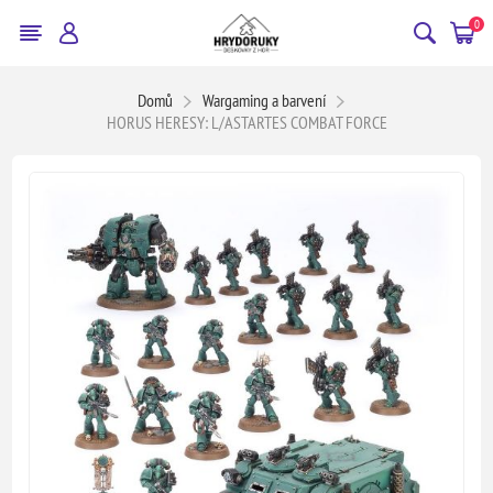
0
Domů
Wargaming a barvení
HORUS HERESY: L/ASTARTES COMBAT FORCE