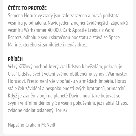
ČTĚTE TO PROTOŽE
Semena Horusovy zrady jsou zde zasazena a pravá podstata
vesmíru je odhalena. Navíc jeden z nejnenáviděnějších záporáků
vesmíru Warhammer 40,000, Dark Apostle Erebus z Word
Bearers, odhaluje svou skutečnou podstatu a stává se Space
Marine, kterého si zamilujete i nenávidíte...
PŘÍBĚH
Velký Křížový pochod, který vzal lidstvo k hvězdám, pokračuje.
Císař Lidstva svěřil velení svému oblíbenému synovi, Warmaster
Horusovi. Přesto není vše v pořádku v armádách Impéria. Horus
stále čelí závidění a nespokojenosti svých bratranců, primarchů.
Když je zraněn v boji na planetě Davin, musí také bojovat se
svými vnitřními démony. Se všemi pokušeními, jež nabízí Chaos,
zvládne odolat oslabený Horus?
Napsáno Graham McNeill