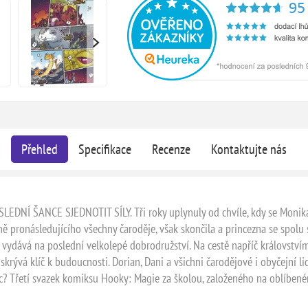
Přehled
Specifikace
Recenze
Kontaktujte nás
 ŠANCE SJEDNOTIT SÍLY. Tři roky uplynuly od chvíle, kdy se Monika, N
ě pronásledujícího všechny čaroděje, však skončila a princezna se spolu 
a vydává na poslední velkolepé dobrodružství. Na cestě napříč královstvím
t skrývá klíč k budoucnosti. Dorian, Dani a všichni čarodějové i obyčejní
c? Třetí svazek komiksu Hooky: Magie za školou, založeného na oblíbené