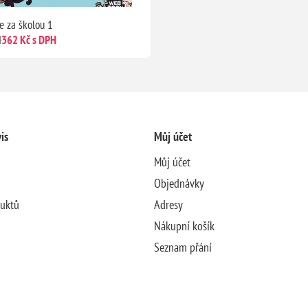
e za školou 1
H
362 Kč s DPH
is
Můj účet
Můj účet
Objednávky
duktů
Adresy
Nákupní košík
Seznam přání