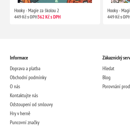
Hooky - Magie za školou 2
Hooky - Magi
449 Kč s DPH
362 Kč s DPH
449 Kč s DP
Informace
Zákaznický serv
Doprava a platba
Hledat
Obchodní podmínky
Blog
O nás
Porovnání pro
Kontaktujte nás
Odstoupení od smlouvy
Hry v herně
Puncovní značky