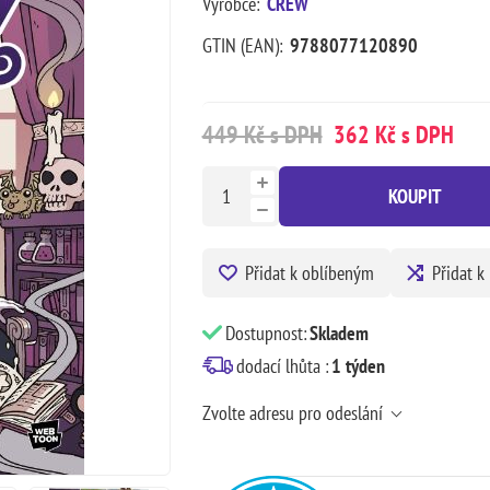
Výrobce:
CREW
GTIN (EAN):
9788077120890
449 Kč s DPH
362 Kč s DPH
KOUPIT
Přidat k oblíbeným
Přidat k
Dostupnost:
Skladem
dodací lhůta :
1 týden
Zvolte adresu pro odeslání