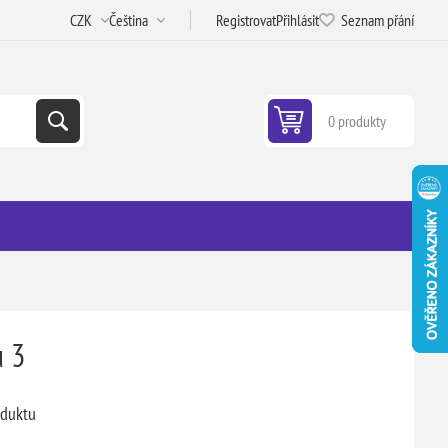
Registrovat
Přihlásit
Seznam přání
0 produkty
u 3
oduktu