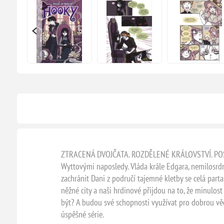
ZTRACENÁ DVOJČATA. ROZDĚLENÉ KRÁLOVSTVÍ. POSLEDNÍ
Wyttovými naposledy. Vláda krále Edgara, nemilosrdn
zachránit Dani z područí tajemné kletby se celá part
něžné city a naši hrdinové přijdou na to, že minulos
být? A budou své schopnosti využívat pro dobrou vě
úspěšné série.