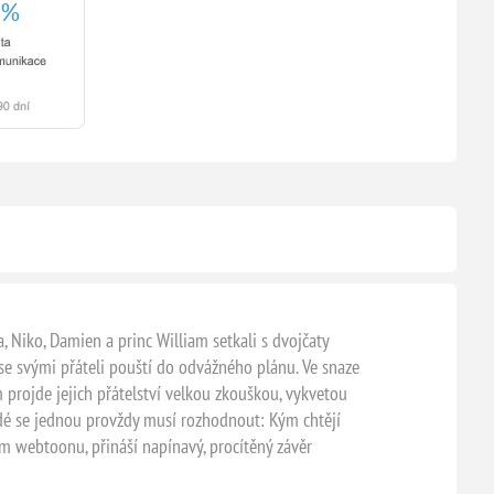
iko, Damien a princ William setkali s dvojčaty
se svými přáteli pouští do odvážného plánu. Ve snaze
 projde jejich přátelství velkou zkouškou, vykvetou
 lidé se jednou provždy musí rozhodnout: Kým chtějí
m webtoonu, přináší napínavý, procítěný závěr