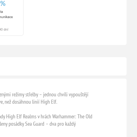
nými režimy střelby – jednou chvíli vypouštějí
, než dosáhnou linií High Elf.
rmády High Elf Realms v hrách Warhammer: The Old
 členy posádky Sea Guard – dva pro každý