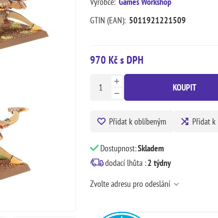
Výrobce:
Games Workshop
GTIN (EAN):
5011921221509
970 Kč s DPH
KOUPIT
Přidat k oblíbeným
Přidat k
Dostupnost:
Skladem
dodací lhůta :
2 týdny
Zvolte adresu pro odeslání