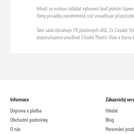
Vrhači se mohou skládat vybaveni buď jedním šípem n
členy posádky zaměnitelné, což usnadňuje přizpůsob
Tato sada obsahuje 70 plastových dílů, 2x Citadel 
doporučujeme používat Citadel Plastic Glue a barvy C
Informace
Zákaznický serv
Doprava a platba
Hledat
Obchodní podmínky
Blog
O nás
Porovnání pro