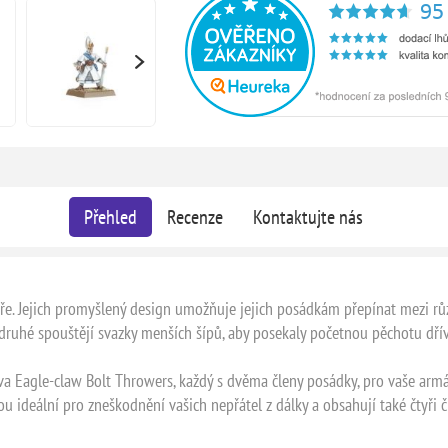
Přehled
Recenze
Kontaktujte nás
ře. Jejich promyšlený design umožňuje jejich posádkám přepínat mezi růz
druhé spouštějí svazky menších šípů, aby posekaly početnou pěchotu dříve
 dva Eagle-claw Bolt Throwers, každý s dvěma členy posádky, pro vaše a
sou ideální pro zneškodnění vašich nepřátel z dálky a obsahují také čtyři