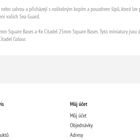
ebo salvou a přicházejí s volitelným kopím a pouzdrem šípů, které lze p
ení vašich Sea Guard.
50mm Square Bases a 4x Citadel 25mm Square Bases. Tyto miniatury jsou 
itadel Colour.
is
Můj účet
Můj účet
Objednávky
duktů
Adresy