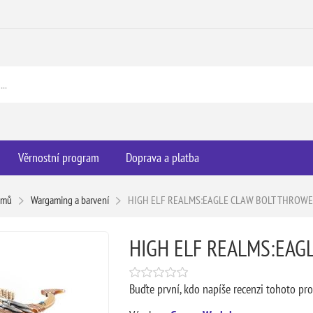
Věrnostní program
Doprava a platba
omů
Wargaming a barvení
HIGH ELF REALMS:EAGLE CLAW BOLT THROW
HIGH ELF REALMS:EAG
Buďte první, kdo napíše recenzi tohoto pr