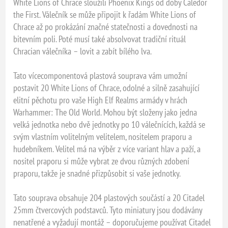
White Lions of Chrace sloužili Phoenix Kings od doby Caledor
the First. Válečník se může připojit k řadám White Lions of
Chrace až po prokázání značné statečnosti a dovednosti na
bitevním poli. Poté musí také absolvovat tradiční rituál
Chracian válečníka – lovit a zabít bílého lva.
Tato vícecomponentová plastová souprava vám umožní
postavit 20 White Lions of Chrace, odolné a silně zasahující
elitní pěchotu pro vaše High Elf Realms armády v hrách
Warhammer: The Old World. Mohou být složeny jako jedna
velká jednotka nebo dvě jednotky po 10 válečnících, každá se
svým vlastním volitelným velitelem, nositelem praporu a
hudebníkem. Velitel má na výběr z více variant hlav a paží, a
nositel praporu si může vybrat ze dvou různých zdobení
praporu, takže je snadné přizpůsobit si vaše jednotky.
Tato souprava obsahuje 204 plastových součástí a 20 Citadel
25mm čtvercových podstavců. Tyto miniatury jsou dodávány
nenatřené a vyžadují montáž – doporučujeme používat Citadel