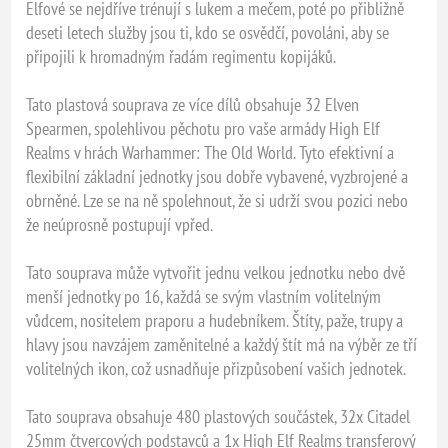
Elfové se nejdříve trénují s lukem a mečem, poté po přibližně
deseti letech služby jsou ti, kdo se osvědčí, povoláni, aby se
připojili k hromadným řadám regimentu kopijáků.
Tato plastová souprava ze více dílů obsahuje 32 Elven
Spearmen, spolehlivou pěchotu pro vaše armády High Elf
Realms v hrách Warhammer: The Old World. Tyto efektivní a
flexibilní základní jednotky jsou dobře vybavené, vyzbrojené a
obrněné. Lze se na ně spolehnout, že si udrží svou pozici nebo
že neúprosně postupují vpřed.
Tato souprava může vytvořit jednu velkou jednotku nebo dvě
menší jednotky po 16, každá se svým vlastním volitelným
vůdcem, nositelem praporu a hudebníkem. Štíty, paže, trupy a
hlavy jsou navzájem zaměnitelné a každý štít má na výběr ze tří
volitelných ikon, což usnadňuje přizpůsobení vašich jednotek.
Tato souprava obsahuje 480 plastových součástek, 32x Citadel
25mm čtvercových podstavců a 1x High Elf Realms transferový