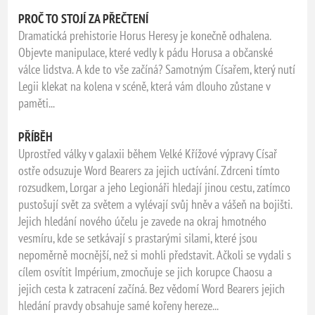
PROČ TO STOJÍ ZA PŘEČTENÍ
Dramatická prehistorie Horus Heresy je konečně odhalena.
Objevte manipulace, které vedly k pádu Horusa a občanské
válce lidstva. A kde to vše začíná? Samotným Císařem, který nutí
Legii klekat na kolena v scéně, která vám dlouho zůstane v
paměti...
PŘÍBĚH
Uprostřed války v galaxii během Velké Křížové výpravy Císař
ostře odsuzuje Word Bearers za jejich uctívání. Zdrceni tímto
rozsudkem, Lorgar a jeho Legionáři hledají jinou cestu, zatímco
pustošují svět za světem a vylévají svůj hněv a vášeň na bojišti.
Jejich hledání nového účelu je zavede na okraj hmotného
vesmíru, kde se setkávají s prastarými silami, které jsou
nepoměrně mocnější, než si mohli představit. Ačkoli se vydali s
cílem osvítit Impérium, zmocňuje se jich korupce Chaosu a
jejich cesta k zatracení začíná. Bez vědomí Word Bearers jejich
hledání pravdy obsahuje samé kořeny hereze...