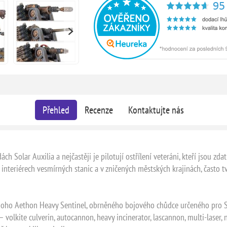
Přehled
Recenze
Kontaktujte nás
olar Auxilia a nejčastěji je pilotují ostřílení veteráni, kteří jsou zdatní
nteriérech vesmírných stanic a v zničených městských krajinách, často t
oho Aethon Heavy Sentinel, obrněného bojového chůdce určeného pro Sol
l – volkite culverin, autocannon, heavy incinerator, lascannon, multi-lase