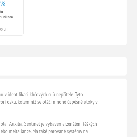
 v identifikaci klíčových cílů nepřítele. Tyto
voří osku, kolem níž se otáčí mnohé úspěšné útoky v
ar Auxilia. Sentinel je vybaven arzenálem těžkých
r, nebo melta lance. Má také párované systémy na