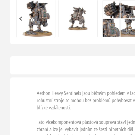
Aethon Heavy Sentinels jsou běžným pohledem v řadách S
robustní stroje se mohou bez problémů pohybovat v i
blízké vzdálenosti.
Tato vícekomponentová plastová souprava staví jedn
zbraní a lze jej vybavit jedním ze šesti hřbetních dě