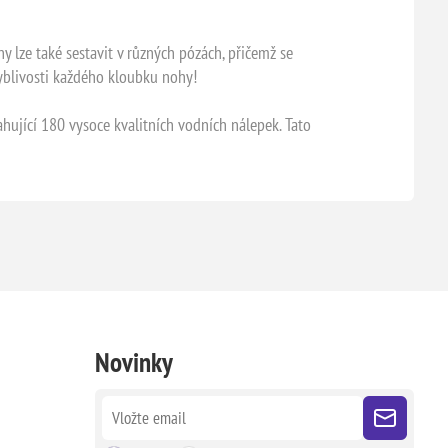
 lze také sestavit v různých pózách, přičemž se
yblivosti každého kloubku nohy!
hující 180 vysoce kvalitních vodních nálepek. Tato
Novinky