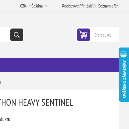
Registrovat
Přihlásit
Seznam přání
0 produkty
EL
ETHON HEAVY SENTINEL
oduktu