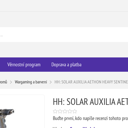
Věrnostní program
Doprava a platba
Domů
Wargaming a barvení
HH: SOLAR AUXILIA AETHON HEAVY SENTIN
HH: SOLAR AUXILIA A
Buďte první, kdo napíše recenzi tohoto pr