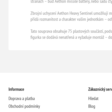
stranách – buď Aethon missile battery, nebo sadu čtyř
Zbrojní uchycení Aethon Heavy Sentinel umožňují mon
přidá rozmanitost a charakter vašim jednotkám – od
Tato souprava obsahuje 75 plastových součástí, pods
figurka se dodává nenatřená a vyžaduje montáž – dop
Informace
Zákaznický serv
Doprava a platba
Hledat
Obchodní podmínky
Blog