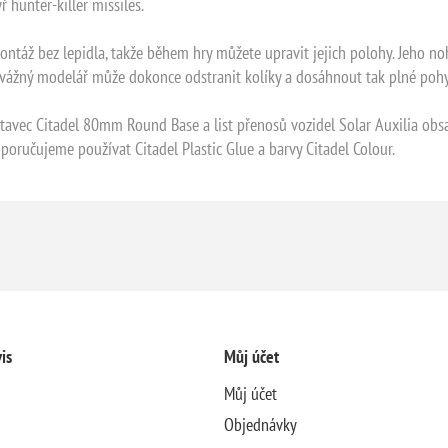
 hunter-killer missiles.
táž bez lepidla, takže během hry můžete upravit jejich polohy. Jeho nohy
vážný modelář může dokonce odstranit kolíky a dosáhnout tak plné poh
tavec Citadel 80mm Round Base a list přenosů vozidel Solar Auxilia obsa
oručujeme používat Citadel Plastic Glue a barvy Citadel Colour.
is
Můj účet
Můj účet
Objednávky