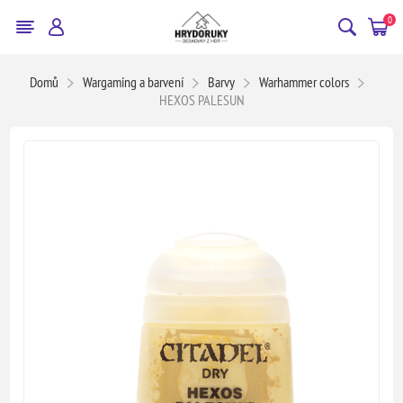
0
Domů
Wargaming a barvení
Barvy
Warhammer colors
HEXOS PALESUN