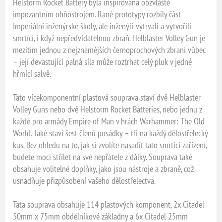
Helstorm Rocket Battery byla inspirována obzvláště
impozantním ohňostrojem. Rané prototypy rozbily část
Imperiální inženýrské školy, ale inženýři vytrvali a vytvořili
smrtící, i když nepředvídatelnou zbraň. Helblaster Volley Gun je
mezitím jednou z nejznámějších černoprochových zbraní vůbec
– její devastující palná síla může roztrhat celý pluk v jedné
hřmící salvě.
Tato vícekomponentní plastová souprava staví dvě Helblaster
Volley Guns nebo dvě Helstorm Rocket Batteries, nebo jednu z
každé pro armády Empire of Man v hrách Warhammer: The Old
World. Také staví šest členů posádky – tři na každý dělostřelecký
kus. Bez ohledu na to, jak si zvolíte nasadit tato smrtící zařízení,
budete moci střílet na své nepřátele z dálky. Souprava také
obsahuje volitelné doplňky, jako jsou nástroje a zbraně, což
usnadňuje přizpůsobení vašeho dělostřelectva.
Tata souprava obsahuje 114 plastových komponent, 2x Citadel
50mm x 75mm obdélníkové základny a 6x Citadel 25mm