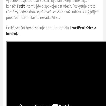
vybudovat společnosti vlastní, byť samozřejmě menší). A
konečně
stát
- tomu jde o spokojenost všech. Poskytuje proto
různé výhody a dotace, zároveň se však snaží udržet stálý příjem
prostřednictvím daní a nezadlužit se.
České vydání hry obsahuje oproti originálu i
rozšíření Krize a
kontrola
.