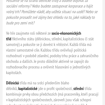
Postavíte se na stranu dělnické třídy a budete bojovat za
sociální reformy? Nebo budete zastupovat korporace a hájit
volný trh? Pomůžete vládě, aby udžela situaci na uzdě? Nebo se
pokusíte prosadit své zájmy bez ohledu na to, jaké náklady to
bude pro zemi mít?
Ve hře zaujmete roli některé ze
socio-ekonomických
tříd
fiktivního státu (dělnickou, střední, kapitalistickou či stát
samotný) a pokusíte se ji dovést k vítězství. Každá třída má
vlastní samostatné cíle. Každou třídu ovlivňují politická
rozhodnutí v podobě zdanění, podoby trhu práce a zahraničního
obchodu a dalších. Je proto důležité aktivně se zapojit do
rozhodovacího procesu a ovlivnit hlasování o jednotlivých
kapitolách.
Dělnická
třída má na srdci především blaho
dělníků,
kapitalistické
jde o profit společností,
střední
třída
kombinuje prvky obou předchozích (má pracovníky, kteří pracují
v kapitalistických společnostech, zároveň jsou však schopni