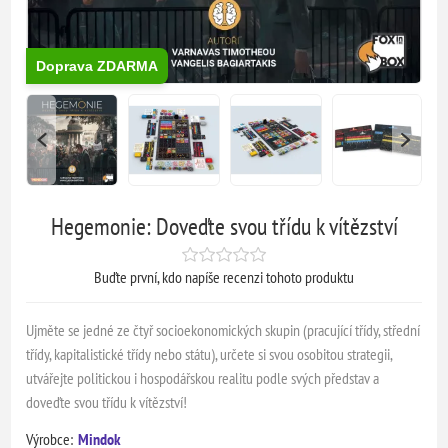
Doprava ZDARMA
Hegemonie: Doveďte svou třídu k vítězství
Buďte první, kdo napíše recenzi tohoto produktu
Ujměte se jedné ze čtyř socioekonomických skupin (pracující třídy, střední
třídy, kapitalistické třídy nebo státu), určete si svou osobitou strategii,
utvářejte politickou i hospodářskou realitu podle svých představ a
doveďte svou třídu k vítězství!
Výrobce:
Mindok