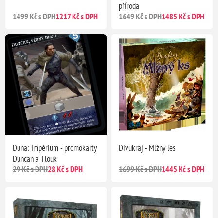
příroda
1499 Kč s DPH
1217 Kč s DPH
1649 Kč s DPH
1485 Kč s DPH
Duna: Impérium - promokarty
Divukraj - Mlžný les
Duncan a Tlouk
29 Kč s DPH
28 Kč s DPH
1699 Kč s DPH
1445 Kč s DPH