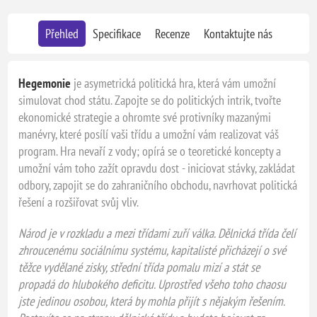
Přehled
Specifikace
Recenze
Kontaktujte nás
Hegemonie
je asymetrická politická hra, která vám umožní
simulovat chod státu. Zapojte se do politických intrik, tvořte
ekonomické strategie a ohromte své protivníky mazanými
manévry, které posílí vaši třídu a umožní vám realizovat váš
program. Hra nevaří z vody; opírá se o teoretické koncepty a
umožní vám toho zažít opravdu dost - iniciovat stávky, zakládat
odbory, zapojit se do zahraničního obchodu, navrhovat politická
řešení a rozšiřovat svůj vliv.
Národ je v rozkladu a mezi třídami zuří válka. Dělnická třída čelí
zhroucenému sociálnímu systému, kapitalisté přicházejí o své
těžce vydělané zisky, střední třída pomalu mizí a stát se
propadá do hlubokého deficitu. Uprostřed všeho toho chaosu
jste jedinou osobou, která by mohla přijít s nějakým řešením.