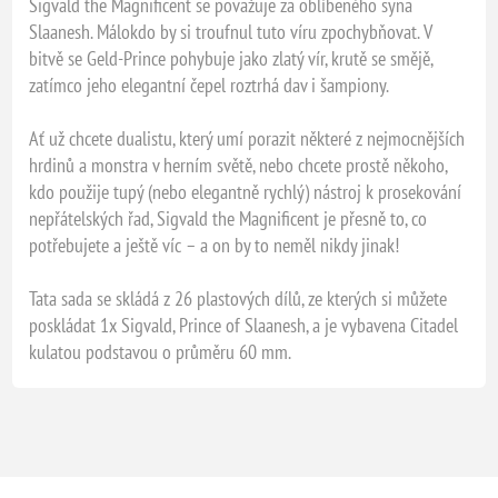
Sigvald the Magnificent se považuje za oblíbeného syna
Slaanesh. Málokdo by si troufnul tuto víru zpochybňovat. V
bitvě se Geld-Prince pohybuje jako zlatý vír, krutě se smějě,
zatímco jeho elegantní čepel roztrhá dav i šampiony.
Ať už chcete dualistu, který umí porazit některé z nejmocnějších
hrdinů a monstra v herním světě, nebo chcete prostě někoho,
kdo použije tupý (nebo elegantně rychlý) nástroj k prosekování
nepřátelských řad, Sigvald the Magnificent je přesně to, co
potřebujete a ještě víc – a on by to neměl nikdy jinak!
Tata sada se skládá z 26 plastových dílů, ze kterých si můžete
poskládat 1x Sigvald, Prince of Slaanesh, a je vybavena Citadel
kulatou podstavou o průměru 60 mm.