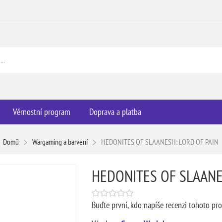
Věrnostní program
Doprava a platba
Domů
Wargaming a barvení
HEDONITES OF SLAANESH: LORD OF PAIN
HEDONITES OF SLAANE
Buďte první, kdo napíše recenzi tohoto pr