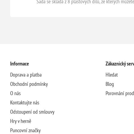
Sada se skládá z 8 plastových dílů, ze kterých můžet
Informace
Zákaznický serv
Doprava a platba
Hledat
Obchodní podmínky
Blog
O nás
Porovnání pro
Kontaktujte nás
Odstoupení od smlouvy
Hry v herně
Puncovní značky