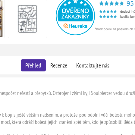
Přehled
Recenze
Kontaktujte nás
 nespočet neřestí a přebytků. Ozbrojeni zlými kyji Soulpiercer vedou dru
 k boji s ještě větším nadšením, a protože jsou odolní vůči bolesti, moho
ocí, která odráží bolest jejich zranění zpět těm, kdo je způsobili! Běda t