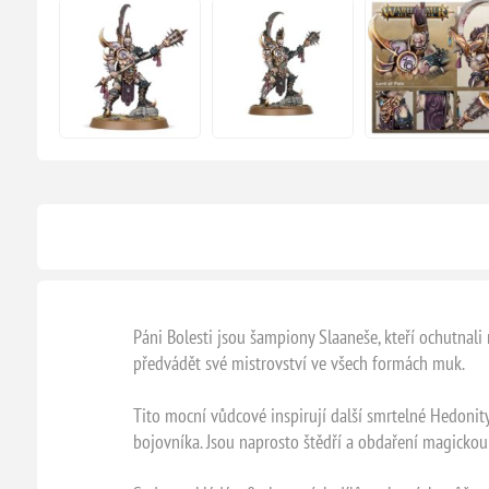
Páni Bolesti jsou šampiony Slaaneše, kteří ochutnali
předvádět své mistrovství ve všech formách muk.
Tito mocní vůdcové inspirují další smrtelné Hedonity
bojovníka. Jsou naprosto štědří a obdaření magickou m