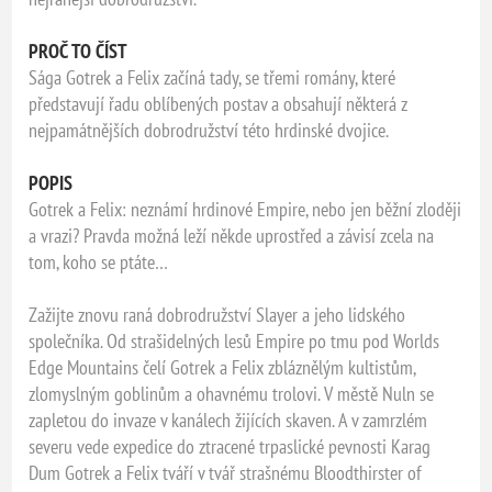
PROČ TO ČÍST
Sága Gotrek a Felix začíná tady, se třemi romány, které
představují řadu oblíbených postav a obsahují některá z
nejpamátnějších dobrodružství této hrdinské dvojice.
POPIS
Gotrek a Felix: neznámí hrdinové Empire, nebo jen běžní zloději
a vrazi? Pravda možná leží někde uprostřed a závisí zcela na
tom, koho se ptáte…
Zažijte znovu raná dobrodružství Slayer a jeho lidského
společníka. Od strašidelných lesů Empire po tmu pod Worlds
Edge Mountains čelí Gotrek a Felix zbláznělým kultistům,
zlomyslným goblinům a ohavnému trolovi. V městě Nuln se
zapletou do invaze v kanálech žijících skaven. A v zamrzlém
severu vede expedice do ztracené trpaslické pevnosti Karag
Dum Gotrek a Felix tváří v tvář strašnému Bloodthirster of