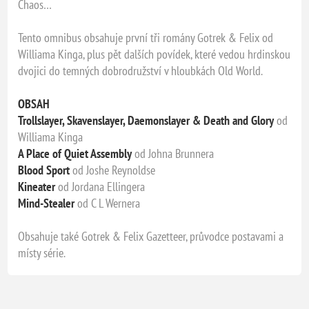
Chaos…
Tento omnibus obsahuje první tři romány Gotrek & Felix od
Williama Kinga, plus pět dalších povídek, které vedou hrdinskou
dvojici do temných dobrodružství v hloubkách Old World.
OBSAH
Trollslayer, Skavenslayer, Daemonslayer & Death and Glory
od
Williama Kinga
A Place of Quiet Assembly
od Johna Brunnera
Blood Sport
od Joshe Reynoldse
Kineater
od Jordana Ellingera
Mind-Stealer
od C L Wernera
Obsahuje také Gotrek & Felix Gazetteer, průvodce postavami a
místy série.