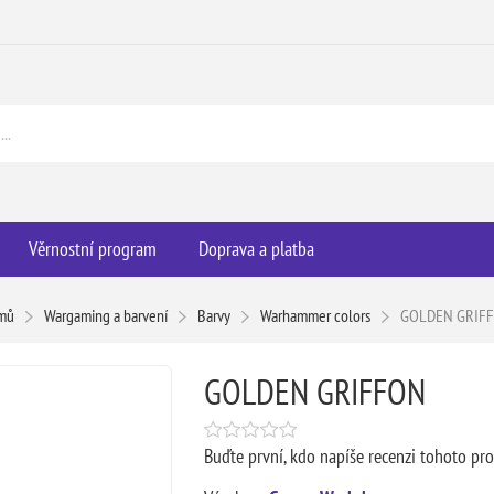
Věrnostní program
Doprava a platba
mů
Wargaming a barvení
Barvy
Warhammer colors
GOLDEN GRIF
GOLDEN GRIFFON
Buďte první, kdo napíše recenzi tohoto pr