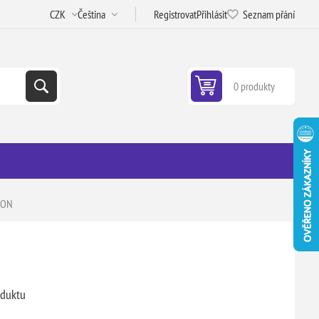
Registrovat
Přihlásit
Seznam přání
0 produkty
FON
oduktu