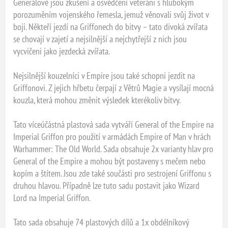
Generálové jsou zkušení a osvědčení veteráni s hlubokým
porozuměním vojenského řemesla, jemuž věnovali svůj život v
boji. Někteří jezdí na Griffonech do bitvy – tato divoká zvířata
se chovají v zajetí a nejsilnější a nejchytřejší z nich jsou
vycvičeni jako jezdecká zvířata.
Nejsilnější kouzelníci v Empire jsou také schopni jezdit na
Griffonovi. Z jejich hřbetu čerpají z Větrů Magie a vysílají mocná
kouzla, která mohou změnit výsledek kterékoliv bitvy.
Tato víceúčástná plastová sada vytváří General of the Empire na
Imperial Griffon pro použití v armádách Empire of Man v hrách
Warhammer: The Old World. Sada obsahuje 2x varianty hlav pro
General of the Empire a mohou být postaveny s mečem nebo
kopím a štítem. Jsou zde také součásti pro sestrojení Griffonu s
druhou hlavou. Případně lze tuto sadu postavit jako Wizard
Lord na Imperial Griffon.
Tato sada obsahuje 74 plastových dílů a 1x obdélníkový