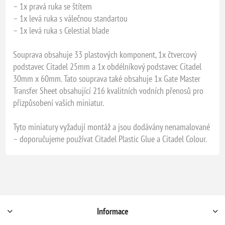
– 1x pravá ruka se štítem
– 1x levá ruka s válečnou standartou
– 1x levá ruka s Celestial blade
Souprava obsahuje 33 plastových komponent, 1x čtvercový
podstavec Citadel 25mm a 1x obdélníkový podstavec Citadel
30mm x 60mm. Tato souprava také obsahuje 1x Gate Master
Transfer Sheet obsahující 216 kvalitních vodních přenosů pro
přizpůsobení vašich miniatur.
Tyto miniatury vyžadují montáž a jsou dodávány nenamalované
– doporučujeme používat Citadel Plastic Glue a Citadel Colour.
Informace