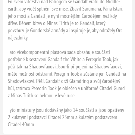
Po svém vítězství nad Balrogem se Gandalf vrátil do Middle-
earth, aby viděl splnění své mise. Zbavil Sarumana, Pána Istari,
jeho moci a Gandalf je nyní mocnějším Čarodějem než kdy
dříve. Během bitvy o Minas Tirith je to Gandalf, který
povzbuzuje Gondorské armády a inspiruje je, aby odrážely Orc
nájezdníky.
Tato vícekomponentní plastová sada obsahuje součásti
potřebné k sestavení Gandalf the White a Peregrin Took, jak
pěší tak na Shadowfaxovi. Jsou-li připojeni na Shadowfaxovi,
máte možnost odstranit Peregrin Took a zůstane jen Gandalf na
Shadowfaxovi. Pěší, Gandalf drží Glamdring a svůj čarodějný
hůl, zatímco Peregrin Took je oblečen v uniformě Citadel Guard
z Minas Tirith se helmou v levé ruce.
Tyto miniatury jsou dodávány jako 14 součástí a jsou opatřeny
2 kulatými podstavci Citadel 25mm a kulatým podstavcem
Citadel 40mm.