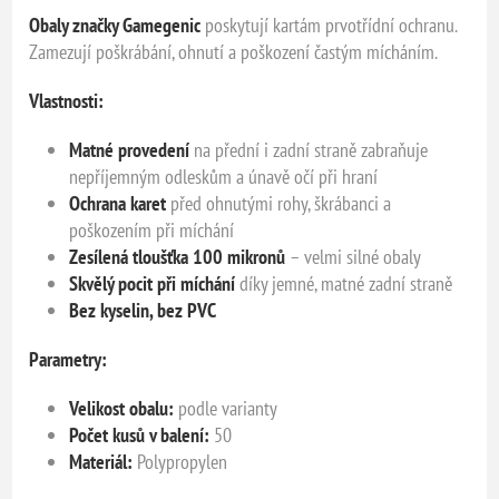
Obaly značky Gamegenic
poskytují kartám prvotřídní ochranu.
Zamezují poškrábání, ohnutí a poškození častým mícháním.
Vlastnosti:
Matné provedení
na přední i zadní straně zabraňuje
nepříjemným odleskům a únavě očí při hraní
Ochrana karet
před ohnutými rohy, škrábanci a
poškozením při míchání
Zesílená tloušťka 100 mikronů
– velmi silné obaly
Skvělý pocit při míchání
díky jemné, matné zadní straně
Bez kyselin, bez PVC
Parametry:
Velikost obalu:
podle varianty
Počet kusů v balení:
50
Materiál:
Polypropylen