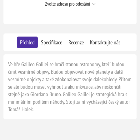
Zvolte adresu pro odeslání
Přehled
Specifikace
Recenze
Kontaktujte nás
Ve hře Galileo Galilei se hráči stanou astronomy, kteří budou
činit vesmírné objevy. Budou objevovat nové planety a další
vesmírné objekty a také zdokonalovat svoje dalekohledy. Přitom
se ale budou muset vyhnout zraku inkvizice, aby neskončili
stejně jako Giordano Bruno. Galileo Galilei je strategická hra s
minimálním podílem náhody. Stojí za ní vycházející český autor
Tomáš Holek.