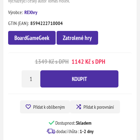
vycházející český autor Tomáš Holek.
Výrobce:
REXhry
GTIN (EAN):
8594222710004
BoardGameGeek
Zatrolené hry
1349 Kč s DPH
1142 Kč s DPH
KOUPIT
Přidat k oblíbeným
Přidat k porovnání
Dostupnost:
Skladem
dodací lhůta :
1-2 dny