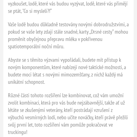
vyzkoušet, lodě, které vás budou vyzývat, lodě, které vás přimějí
se ptát, "Co si mysleli?!“
Vaše lodě budou důkladně testovány novými dobrodružstvími, a
pokud se vaše lety zdají stále snadné, karty „Drsné cesty“ mohou
proměnit obyčejnou přepravu mléka v pokřivenou
spatiotemporální noční můru.
Abyste se s těmito výzvami vypořádali, budete mít přístup k
novým komponentům, které nabízejí nové taktické možnosti, a
budete moci létat s novými mimozemšťany, z nichž každý má
unikátní schopnost.
Různé části tohoto rozšíření lze kombinovat, což vám umožní
zvolit kombinaci, která pro vás bude nejzábavnější, takže ať už
létáte se zkušenými veterány, kteří postrádají vzrušení z
výbuchů vesmírných lodí, nebo učíte nováčky, kteří právě přežili
svůj první let, toto rozšíření vám pomůže pokračovat ve
truckingu!