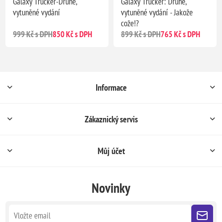
Galaxy Trucker-Druhé,
Galaxy Trucker: Druhé,
vytuněné vydání
vytuněné vydání - Jakože
cože!?
999 Kč s DPH
850 Kč s DPH
899 Kč s DPH
765 Kč s DPH
Informace
Zákaznický servis
Můj účet
Novinky