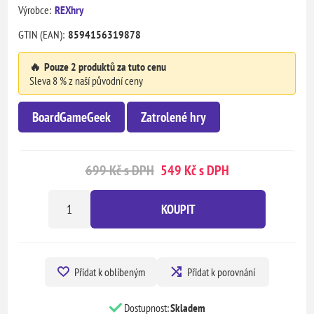
Výrobce:
REXhry
GTIN (EAN):
8594156319878
🔥
Pouze 2 produktů za tuto cenu
Sleva 8 % z naší původní ceny
BoardGameGeek
Zatrolené hry
699 Kč s DPH
549 Kč s DPH
KOUPIT
Přidat k oblíbeným
Přidat k porovnání
Dostupnost:
Skladem