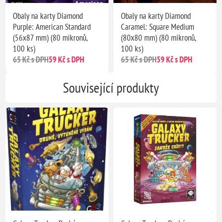
Obaly na karty Diamond
Obaly na karty Diamond
Purple: American Standard
Caramel: Square Medium
(56x87 mm) (80 mikronů,
(80x80 mm) (80 mikronů,
100 ks)
100 ks)
65 Kč s DPH
59 Kč s DPH
65 Kč s DPH
59 Kč s DPH
Související produkty