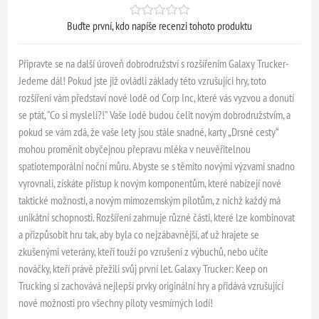
Buďte první, kdo napíše recenzi tohoto produktu
Připravte se na další úroveň dobrodružství s rozšířením Galaxy Trucker-
Jedeme dál! Pokud jste již ovládli základy této vzrušující hry, toto
rozšíření vám představí nové lodě od Corp Inc, které vás vyzvou a donutí
se ptát, "Co si mysleli?!" Vaše lodě budou čelit novým dobrodružstvím, a
pokud se vám zdá, že vaše lety jsou stále snadné, karty „Drsné cesty“
mohou proměnit obyčejnou přepravu mléka v neuvěřitelnou
spatiotemporální noční můru. Abyste se s těmito novými výzvami snadno
vyrovnali, získáte přístup k novým komponentům, které nabízejí nové
taktické možnosti, a novým mimozemským pilotům, z nichž každý má
unikátní schopnosti. Rozšíření zahrnuje různé části, které lze kombinovat
a přizpůsobit hru tak, aby byla co nejzábavnější, ať už hrajete se
zkušenými veterány, kteří touží po vzrušení z výbuchů, nebo učíte
nováčky, kteří právě přežili svůj první let. Galaxy Trucker: Keep on
Trucking si zachovává nejlepší prvky originální hry a přidává vzrušující
nové možnosti pro všechny piloty vesmírných lodí!