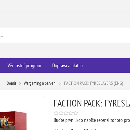
Věrnostní program
Doprava a platba
Domů
Wargaming a barvení
FACTION PACK: FYRESLAYERS (ENG)
FACTION PACK: FYRESL
Buďte první, kdo napíše recenzi tohoto pr