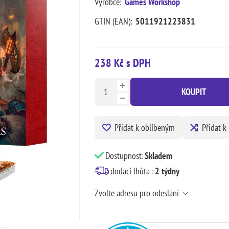
Výrobce:
Games Workshop
GTIN (EAN):
5011921223831
238 Kč s DPH
KOUPIT
Přidat k oblíbeným
Přidat k
Dostupnost:
Skladem
dodací lhůta :
2 týdny
Zvolte adresu pro odeslání