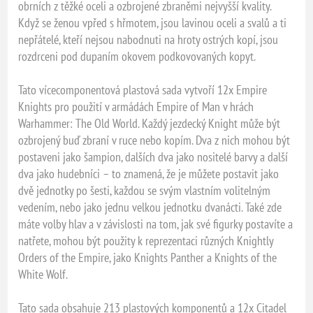
obrních z těžké oceli a ozbrojené zbraněmi nejvyšší kvality.
Když se ženou vpřed s hřmotem, jsou lavinou oceli a svalů a ti
nepřátelé, kteří nejsou nabodnuti na hroty ostrých kopí, jsou
rozdrceni pod dupaním okovem podkovovaných kopyt.
Tato vícecomponentová plastová sada vytvoří 12x Empire
Knights pro použití v armádách Empire of Man v hrách
Warhammer: The Old World. Každý jezdecký Knight může být
ozbrojený buď zbraní v ruce nebo kopím. Dva z nich mohou být
postaveni jako šampion, dalších dva jako nositelé barvy a další
dva jako hudebníci – to znamená, že je můžete postavit jako
dvě jednotky po šesti, každou se svým vlastním volitelným
vedením, nebo jako jednu velkou jednotku dvanácti. Také zde
máte volby hlav a v závislosti na tom, jak své figurky postavíte a
natřete, mohou být použity k reprezentaci různých Knightly
Orders of the Empire, jako Knights Panther a Knights of the
White Wolf.
Tato sada obsahuje 213 plastových komponentů a 12x Citadel