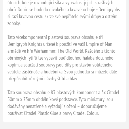
útocích, kde je rozhodující síla a vytrvalost jejich strašlivých
obrů. Dobře se hodí do divokého a krvavého boje - Demigryphs
si razí krvavou cestu skrze své nepřátele svými drápy a ostrými
zobáky.
Tato vícekomponentní plastová souprava obsahuje tři
Demigryph Knights určené k použití ve vaší Empire of Man
armádě ve hře Warhammer: The Old World. Každého z těchto
obrněných rytířů lze vybavit buď dlouhou halabardou, nebo
kopím, a součástí soupravy jsou díly pro stavbu volitelného
velitele, zástěnoše a hudebníka. Svou jednotku si můžete dále
přizpůsobit různými návrhy štítů a hlav.
Tato souprava obsahuje 83 plastových komponent a 3x Citadel
50mm x 75mm obdélníkové podstavce. Tyto miniatury jsou
dodávány nenatřené a vyžadují složení – doporučujeme
používat Citadel Plastic Glue a barvy Citadel Colour.