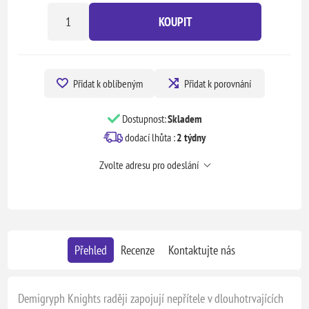
KOUPIT
Přidat k oblíbeným
Přidat k porovnání
Dostupnost:
Skladem
dodací lhůta :
2 týdny
Zvolte adresu pro odeslání
Přehled
Recenze
Kontaktujte nás
Demigryph Knights raději zapojují nepřítele v dlouhotrvajících