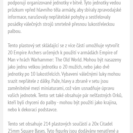
podporují organizované jednotky v bitvě. Tyto jednotky vedou
průzkum vpřed hlavního těla armády, aby sbíraly zpravodajské
informace, narušovaly nepřátelské pohyby a sestřelovaly
posádky válečných strojů smrtelně přesnou lukostřeleckou
palbou.
Tento plastový set skládající se z více částí umožňuje vytvořit
20 Empire Archers určených k použití v armádách Empire of
Man v hrách Warhammer: The Old World. Mohou být nasazeny
jako jednu velkou jednotku o 20 mužích, nebo jako dvě
jednotky po 10 lukostřelcích. Vybaveni válečnými luky mohou
srazit nepřátele z dálky. Paže, hlavy a zbraně v setu jsou
zaměnitelné mezi miniaturami, což vám usnadňuje úpravu
vašich jednotek. Tento set také obsahuje pár nešťastných Orků,
kteří byli chyceni do palby - mohou být použiti jako krajina,
nebo k dekoraci podstavce.
Tento set obsahuje 214 plastových součástí a 20x Citadel
25mm Square Bases. Tyto figurky jsou dodávány nenatřené a